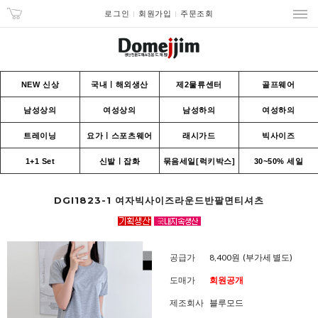
로그인
회원가입
주문조회
NEW 신상
국내ㅣ해외생산
제2물류센터
골프웨어
남성상의
여성상의
남성하의
여성하의
트레이닝
요가ㅣ스포츠웨어
래시가드
빅사이즈
1+1 Set
신발ㅣ잡화
묶음세일[럭키박스]
30~50% 세일
DGI1823-1 여자빅사이즈라운드반팔면티셔츠
공급가
8,400원
(부가세 별도)
도매가
회원공개
제조회사
블루모드