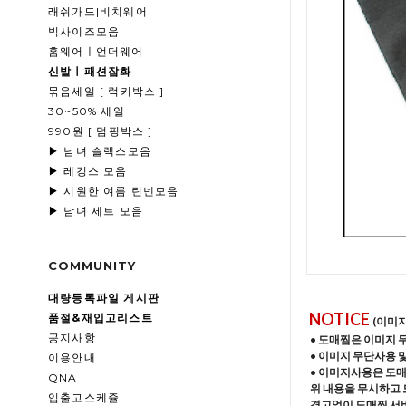
래쉬가드|비치웨어
빅사이즈모음
홈웨어ㅣ언더웨어
신발ㅣ패션잡화
묶음세일 [ 럭키박스 ]
30~50% 세일
990원 [ 덤핑박스 ]
▶ 남녀 슬랙스모음
▶ 레깅스 모음
▶ 시원한 여름 린넨모음
▶ 남녀 세트 모음
COMMUNITY
대량등록파일 게시판
NOTICE
품절&재입고리스트
(이미
공지사항
• 도매찜은 이미지 
• 이미지 무단사용 
이용안내
• 이미지사용은 도
QNA
위 내용을 무시하고 
입출고스케쥴
경고없이 도매찜 서비