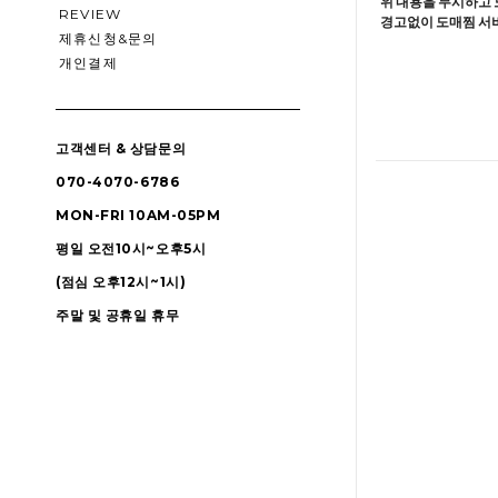
위 내용을 무시하고 
REVIEW
경고없이 도매찜 서비
제휴신청&문의
개인결제
고객센터 & 상담문의
070-4070-6786
MON-FRI 10AM-05PM
평일 오전10시~오후5시
(점심 오후12시~1시)
주말 및 공휴일 휴무