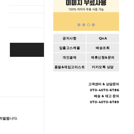
총 상품 
공지사항
QnA
입출고스케쥴
배송조회
BUY IT NOW
개인결제
제휴신청&문의
Cart
|
Wishlist
품절&재입고리스트
카카오톡 상담
고객센터 & 상담문의
070-4070-6786
배송 & 재고 문의
070-4070-6789
처벌됩니다.