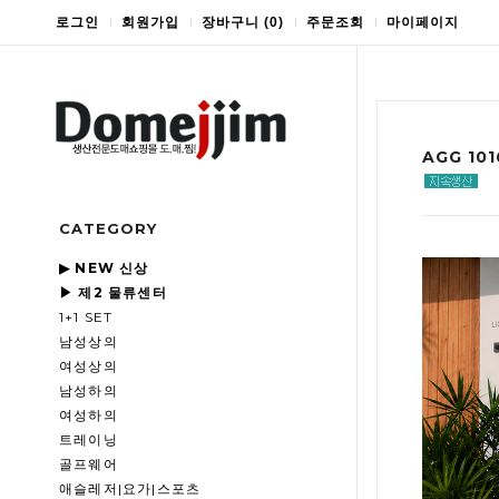
로그인
회원가입
장바구니
(
0
)
주문조회
마이페이지
AGG 1
CATEGORY
▶ NEW 신상
▶ 제2 물류센터
1+1 SET
남성상의
여성상의
남성하의
여성하의
트레이닝
골프웨어
애슬레저|요가|스포츠