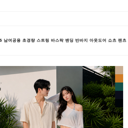
016 남여공용 초경량 스트링 바스락 밴딩 반바지 아웃도어 쇼츠 팬츠