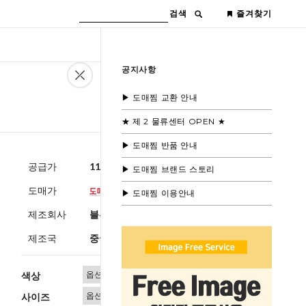
검색
즐겨찾기
공지사항
▶ 도매찜 교환 안내
★ 제 2 물류센터 OPEN ★
▶ 도매찜 반품 안내
공급가
11,600원
(부가세별도)
▶ 도매찜 브랜드 스토리
도매가
▶ 도매찜 이용안내
제조회사
블루모드 제휴사
제조국
중국
색상
사이즈