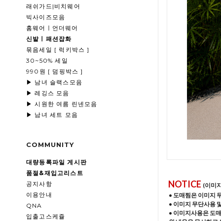
래쉬가드|비치웨어
빅사이즈모음
홈웨어ㅣ언더웨어
신발ㅣ패션잡화
묶음세일 [ 럭키박스 ]
30~50% 세일
990원 [ 덤핑박스 ]
▶ 남녀 슬랙스모음
▶ 레깅스 모음
▶ 시원한 여름 린넨모음
▶ 남녀 세트 모음
COMMUNITY
대량등록파일 게시판
품절&재입고리스트
NOTICE
공지사항
(이미
이용안내
• 도매찜은 이미지 
• 이미지 무단사용 
QNA
• 이미지사용은 도
입출고스케쥴