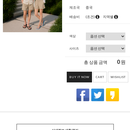
제조국
중국
배송비
(조건)
지역별
색상
사이즈
0
원
총 상품 금액
BUY IT NOW
CART
WISHLIST