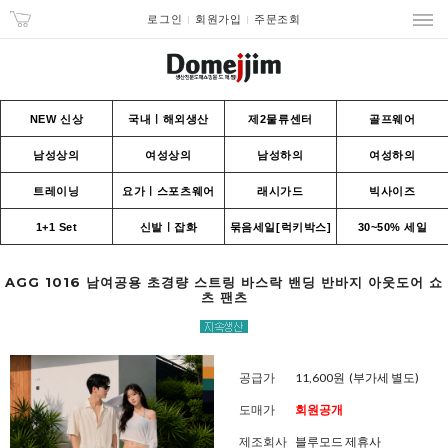
로그인
회원가입
주문조회
NEW 신상
국내ㅣ해외생산
제2물류센터
골프웨어
남성상의
여성상의
남성하의
여성하의
트레이닝
요가ㅣ스포츠웨어
래시가드
빅사이즈
1+1 Set
신발ㅣ잡화
묶음세일[럭키박스]
30~50% 세일
AGG 1016 남여공용 초경량 스트링 바스락 밴딩 반바지 아웃도어 쇼
츠 팬츠
공급가
11,600원
(부가세 별도)
도매가
회원공개
제조회사
블루모드 제휴사