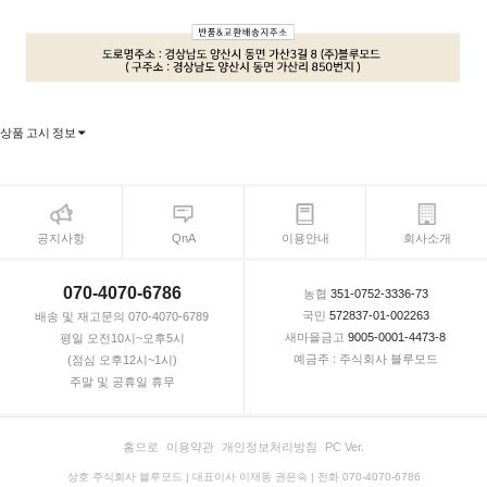
상품 고시 정보
공지사항
QnA
이용안내
회사소개
070-4070-6786
농협
351-0752-3336-73
국민
572837-01-002263
배송 및 재고문의 070-4070-6789
새마을금고
9005-0001-4473-8
평일 오전10시~오후5시
예금주 : 주식회사 블루모드
(점심 오후12시~1시)
주말 및 공휴일 휴무
홈으로
이용약관
개인정보처리방침
PC Ver.
상호 주식회사 블루모드 | 대표이사 이재동 권은숙 | 전화 070-4070-6786