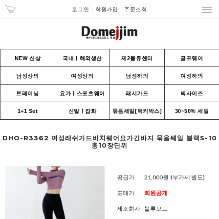
로그인
회원가입
주문조회
NEW 신상
국내ㅣ해외생산
제2물류센터
골프웨어
남성상의
여성상의
남성하의
여성하의
트레이닝
요가ㅣ스포츠웨어
래시가드
빅사이즈
1+1 Set
신발ㅣ잡화
묶음세일[럭키박스]
30~50% 세일
DHO-R3362 여성래쉬가드비치웨어요가긴바지 묶음쎄일 블랙S-10
총10장단위
공급가
21,000원
(부가세 별도)
도매가
회원공개
제조회사
블루모드