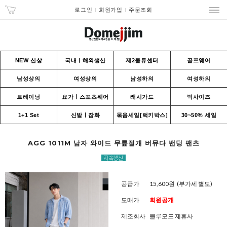
로그인
회원가입
주문조회
NEW 신상
국내ㅣ해외생산
제2물류센터
골프웨어
남성상의
여성상의
남성하의
여성하의
트레이닝
요가ㅣ스포츠웨어
래시가드
빅사이즈
1+1 Set
신발ㅣ잡화
묶음세일[럭키박스]
30~50% 세일
AGG 1011M 남자 와이드 무릎절개 버뮤다 밴딩 팬츠
공급가
15,600원
(부가세 별도)
도매가
회원공개
제조회사
블루모드 제휴사