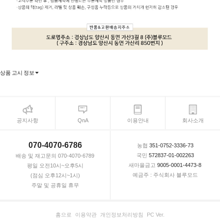
상품 고시 정보
공지사항
QnA
이용안내
회사소개
070-4070-6786
농협
351-0752-3336-73
국민
572837-01-002263
배송 및 재고문의 070-4070-6789
새마을금고
9005-0001-4473-8
평일 오전10시~오후5시
예금주 : 주식회사 블루모드
(점심 오후12시~1시)
주말 및 공휴일 휴무
홈으로
이용약관
개인정보처리방침
PC Ver.