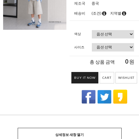
제조국
중국
배송비
(조건)
지역별
색상
사이즈
0
원
총 상품 금액
BUY IT NOW
CART
WISHLIST
상세정보 새창 열기