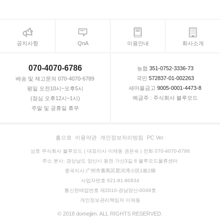
공지사항
QnA
이용안내
회사소개
070-4070-6786
농협
351-0752-3336-73
국민
572837-01-002263
배송 및 재고문의 070-4070-6789
새마을금고
9005-0001-4473-8
평일 오전10시~오후5시
예금주 : 주식회사 블루모드
(점심 오후12시~1시)
주말 및 공휴일 휴무
홈으로
이용약관
개인정보처리방침
PC Ver.
상호 주식회사 블루모드 | 대표이사 이재동 권은숙 | 전화 070-4070-6786
주소 본사: 경상남도 양산시 동면 가산3길 8 블루모드물류센터
중국지사:广州市番禺区星河湾小区1栋2梯
사업자번호 621-81-80834
통신판매업번호 제2010-경남양산-0049호
개인정보관리책임자 이재동
© 2018 domejjim. ALL RIGHTS RESERVED.