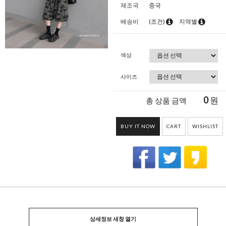
제조국
중국
배송비
(조건)
지역별
색상
사이즈
0
원
총 상품 금액
BUY IT NOW
CART
WISHLIST
상세정보 새창 열기