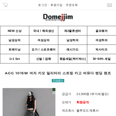
로그인
회원가입
주문조회
NEW 신상
국내ㅣ해외생산
제2물류센터
골프웨어
남성상의
여성상의
남성하의
여성하의
트레이닝
요가ㅣ스포츠웨어
래시가드
빅사이즈
1+1 Set
신발ㅣ잡화
묶음세일[럭키박스]
30~50% 세일
AGG 1015W 여자 카모 밀리터리 스트링 카고 버뮤다 밴딩 팬츠
공급가
21,000원
(부가세 별도)
도매가
회원공개
제조회사
블루모드 제휴사