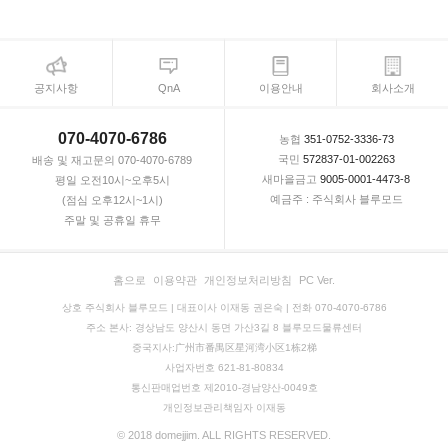
공지사항
QnA
이용안내
회사소개
070-4070-6786
농협
351-0752-3336-73
국민
572837-01-002263
배송 및 재고문의 070-4070-6789
새마을금고
9005-0001-4473-8
평일 오전10시~오후5시
예금주 : 주식회사 블루모드
(점심 오후12시~1시)
주말 및 공휴일 휴무
홈으로
이용약관
개인정보처리방침
PC Ver.
상호 주식회사 블루모드 | 대표이사 이재동 권은숙 | 전화 070-4070-6786
주소 본사: 경상남도 양산시 동면 가산3길 8 블루모드물류센터
중국지사:广州市番禺区星河湾小区1栋2梯
사업자번호 621-81-80834
통신판매업번호 제2010-경남양산-0049호
개인정보관리책임자 이재동
© 2018 domejjim. ALL RIGHTS RESERVED.