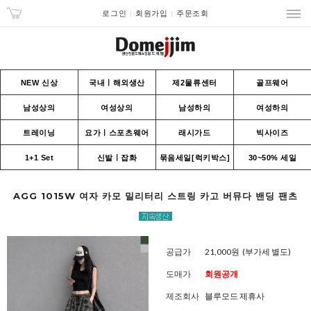
로그인
회원가입
주문조회
NEW 신상
국내ㅣ해외생산
제2물류센터
골프웨어
남성상의
여성상의
남성하의
여성하의
트레이닝
요가ㅣ스포츠웨어
래시가드
빅사이즈
1+1 Set
신발ㅣ잡화
묶음세일[럭키박스]
30~50% 세일
AGG 1015W 여자 카모 밀리터리 스트링 카고 버뮤다 밴딩 팬츠
공급가
21,000원
(부가세 별도)
도매가
회원공개
제조회사
블루모드 제휴사