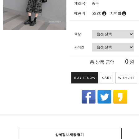
제조국
중국
배송비
(조건)
지역별
색상
사이즈
0
원
총 상품 금액
BUY IT NOW
CART
WISHLIST
상세정보 새창 열기