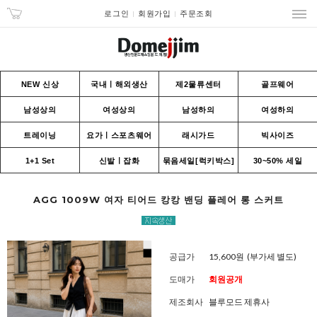
로그인
회원가입
주문조회
NEW 신상
국내ㅣ해외생산
제2물류센터
골프웨어
남성상의
여성상의
남성하의
여성하의
트레이닝
요가ㅣ스포츠웨어
래시가드
빅사이즈
1+1 Set
신발ㅣ잡화
묶음세일[럭키박스]
30~50% 세일
AGG 1009W 여자 티어드 캉캉 밴딩 플레어 롱 스커트
공급가
15,600원
(부가세 별도)
도매가
회원공개
제조회사
블루모드 제휴사