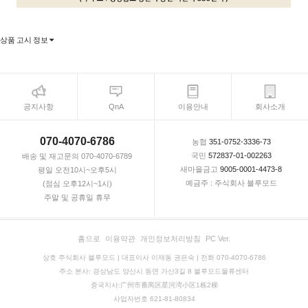
상품 고시 정보
공지사항
QnA
이용안내
회사소개
070-4070-6786
농협
351-0752-3336-73
국민
572837-01-002263
배송 및 재고문의 070-4070-6789
새마을금고
9005-0001-4473-8
평일 오전10시~오후5시
예금주 : 주식회사 블루모드
(점심 오후12시~1시)
주말 및 공휴일 휴무
홈으로
이용약관
개인정보처리방침
PC Ver.
상호 주식회사 블루모드 | 대표이사 이재동 권은숙 | 전화 070-4070-6786
주소 본사: 경상남도 양산시 동면 가산3길 8 블루모드물류센터
중국지사:广州市番禺区星河湾小区1栋2梯
사업자번호 621-81-80834