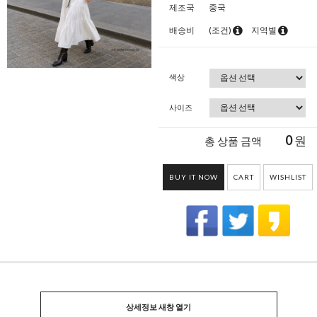
제조국
중국
배송비
(조건)
지역별
색상
사이즈
0
원
총 상품 금액
BUY IT NOW
CART
WISHLIST
상세정보 새창 열기