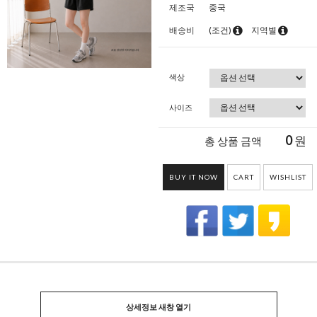
제조국
중국
배송비
(조건)
지역별
색상
사이즈
0
원
총 상품 금액
BUY IT NOW
CART
WISHLIST
상세정보 새창 열기