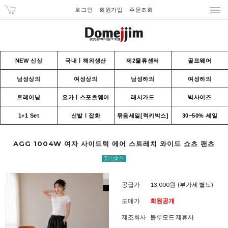
로그인
회원가입
주문조회
NEW 신상
국내ㅣ해외생산
제2물류센터
골프웨어
남성상의
여성상의
남성하의
여성하의
트레이닝
요가ㅣ스포츠웨어
래시가드
빅사이즈
1+1 Set
신발ㅣ잡화
묶음세일[럭키박스]
30~50% 세일
AGG 1004W 여자 사이드턱 에어 스트레치 와이드 쇼츠 팬츠
공급가
13,000원
(부가세 별도)
도매가
회원공개
제조회사
블루모드 제휴사