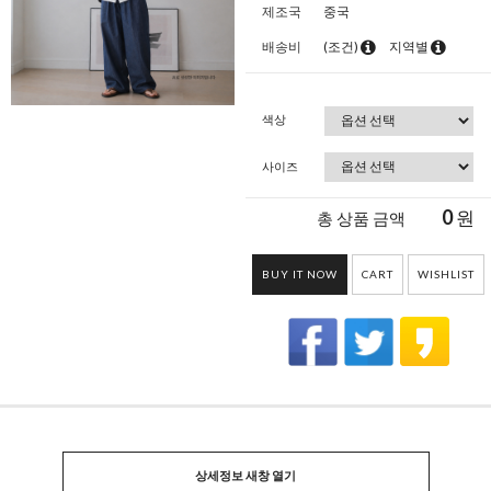
제조국
중국
배송비
(조건)
지역별
색상
사이즈
0
원
총 상품 금액
BUY IT NOW
CART
WISHLIST
상세정보 새창 열기