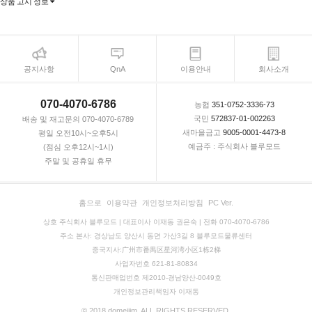
상품 고시 정보
공지사항
QnA
이용안내
회사소개
070-4070-6786
농협
351-0752-3336-73
국민
572837-01-002263
배송 및 재고문의 070-4070-6789
새마을금고
9005-0001-4473-8
평일 오전10시~오후5시
예금주 : 주식회사 블루모드
(점심 오후12시~1시)
주말 및 공휴일 휴무
홈으로
이용약관
개인정보처리방침
PC Ver.
상호 주식회사 블루모드 | 대표이사 이재동 권은숙 | 전화 070-4070-6786
주소 본사: 경상남도 양산시 동면 가산3길 8 블루모드물류센터
중국지사:广州市番禺区星河湾小区1栋2梯
사업자번호 621-81-80834
통신판매업번호 제2010-경남양산-0049호
개인정보관리책임자 이재동
© 2018 domejjim. ALL RIGHTS RESERVED.