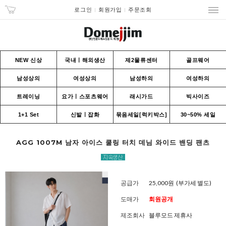
로그인
회원가입
주문조회
NEW 신상
국내ㅣ해외생산
제2물류센터
골프웨어
남성상의
여성상의
남성하의
여성하의
트레이닝
요가ㅣ스포츠웨어
래시가드
빅사이즈
1+1 Set
신발ㅣ잡화
묶음세일[럭키박스]
30~50% 세일
AGG 1007M 남자 아이스 쿨링 터치 데님 와이드 밴딩 팬츠
공급가
25,000원
(부가세 별도)
도매가
회원공개
제조회사
블루모드 제휴사