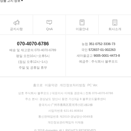
상품 고시 정보
공지사항
QnA
이용안내
회사소개
070-4070-6786
농협
351-0752-3336-73
국민
572837-01-002263
배송 및 재고문의 070-4070-6789
새마을금고
9005-0001-4473-8
평일 오전10시~오후5시
예금주 : 주식회사 블루모드
(점심 오후12시~1시)
주말 및 공휴일 휴무
홈으로
이용약관
개인정보처리방침
PC Ver.
상호 주식회사 블루모드 | 대표이사 이재동 권은숙 | 전화 070-4070-6786
주소 본사: 경상남도 양산시 동면 가산3길 8 블루모드물류센터
중국지사:广州市番禺区星河湾小区1栋2梯
사업자번호 621-81-80834
통신판매업번호 제2010-경남양산-0049호
개인정보관리책임자 이재동
© 2018 domejjim. ALL RIGHTS RESERVED.