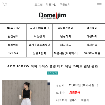
로그인
회원가입
주문조회
NEW 신상
국내ㅣ해외생산
제2물류센터
골프웨어
남성상의
여성상의
남성하의
여성하의
트레이닝
요가ㅣ스포츠웨어
래시가드
빅사이즈
1+1 Set
신발ㅣ잡화
묶음세일[럭키박스]
30~50% 세일
AGG 1007W 여자 아이스 쿨링 터치 데님 와이드 밴딩 팬츠
공급가
25,000원
(부가세 별도)
도매가
회원공개
제조회사
블루모드 제휴사