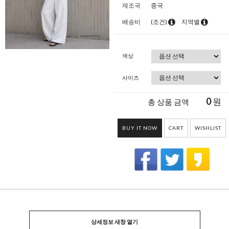
제조국
중국
배송비
(조건)
지역별
색상
사이즈
0
원
총 상품 금액
BUY IT NOW
CART
WISHLIST
상세정보 새창 열기