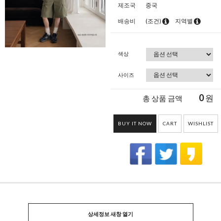
제조국
중국
배송비
(조건)
지역별
색상
사이즈
0
원
총 상품 금액
BUY IT NOW
CART
WISHLIST
상세정보 새창 열기