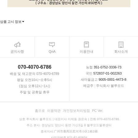
상품 고시 정보
공지사항
QnA
이용안내
회사소개
070-4070-6786
농협
351-0752-3336-73
국민
572837-01-002263
배송 및 재고문의 070-4070-6789
새마을금고
9005-0001-4473-8
평일 오전10시~오후5시
예금주 : 주식회사 블루모드
(점심 오후12시~1시)
주말 및 공휴일 휴무
홈으로
이용약관
개인정보처리방침
PC Ver.
상호 주식회사 블루모드 | 대표이사 이재동 권은숙 | 전화 070-4070-6786
주소 본사: 경상남도 양산시 동면 가산3길 8 블루모드물류센터
중국지사:广州市番禺区星河湾小区1栋2梯
사업자번호 621-81-80834