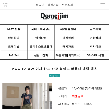
로그인
회원가입
주문조회
NEW 신상
국내ㅣ해외생산
제2물류센터
골프웨어
남성상의
여성상의
남성하의
여성하의
트레이닝
요가ㅣ스포츠웨어
래시가드
빅사이즈
1+1 Set
신발ㅣ잡화
묶음세일[럭키박스]
30~50% 세일
AGG 1010W 여자 하프 카고 와이드 버뮤다 밴딩 팬츠
공급가
15,600원
(부가세 별도)
도매가
회원공개
제조회사
블루모드 제휴사