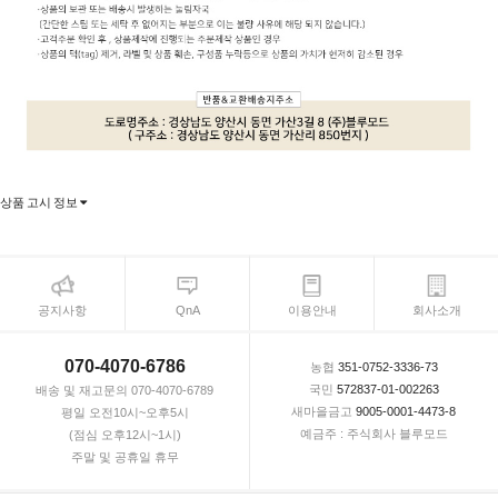
상품 고시 정보
공지사항
QnA
이용안내
회사소개
070-4070-6786
농협
351-0752-3336-73
국민
572837-01-002263
배송 및 재고문의 070-4070-6789
새마을금고
9005-0001-4473-8
평일 오전10시~오후5시
예금주 : 주식회사 블루모드
(점심 오후12시~1시)
주말 및 공휴일 휴무