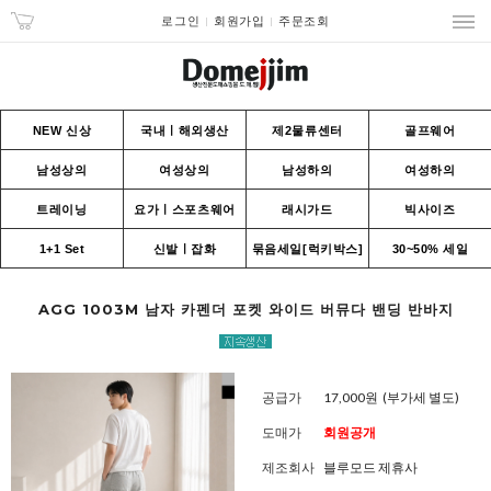
로그인
회원가입
주문조회
NEW 신상
국내ㅣ해외생산
제2물류센터
골프웨어
남성상의
여성상의
남성하의
여성하의
트레이닝
요가ㅣ스포츠웨어
래시가드
빅사이즈
1+1 Set
신발ㅣ잡화
묶음세일[럭키박스]
30~50% 세일
AGG 1003M 남자 카펜더 포켓 와이드 버뮤다 밴딩 반바지
공급가
17,000원
(부가세 별도)
도매가
회원공개
제조회사
블루모드 제휴사