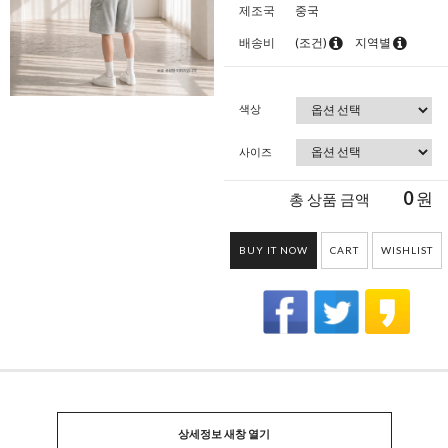
제조국
중국
배송비
(조건)
지역별
색상
사이즈
0
원
총 상품 금액
BUY IT NOW
CART
WISHLIST
상세정보 새창 열기