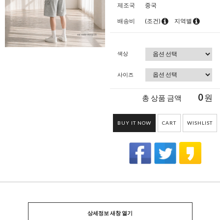
제조국
중국
배송비
(조건)
지역별
색상
사이즈
0
원
총 상품 금액
BUY IT NOW
CART
WISHLIST
상세정보 새창 열기