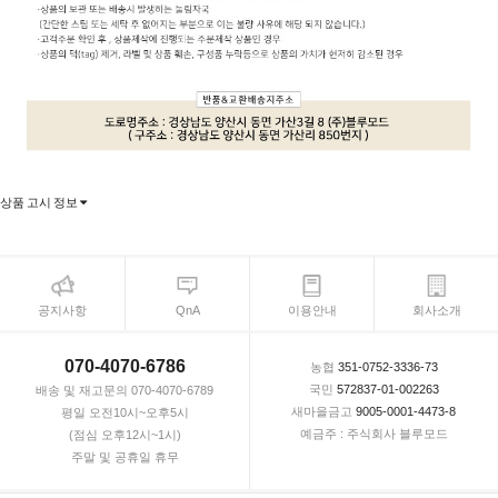
상품 고시 정보
공지사항
QnA
이용안내
회사소개
070-4070-6786
농협
351-0752-3336-73
국민
572837-01-002263
배송 및 재고문의 070-4070-6789
새마을금고
9005-0001-4473-8
평일 오전10시~오후5시
예금주 : 주식회사 블루모드
(점심 오후12시~1시)
주말 및 공휴일 휴무