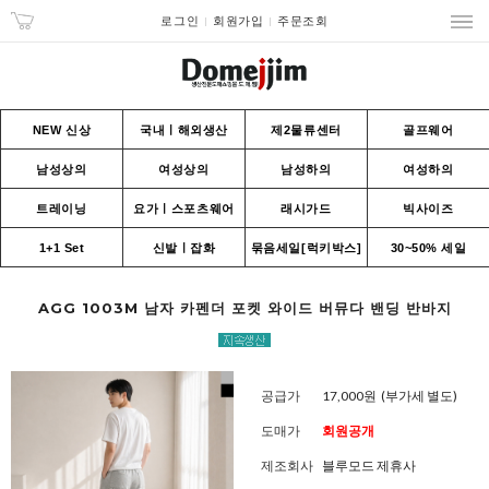
로그인
회원가입
주문조회
NEW 신상
국내ㅣ해외생산
제2물류센터
골프웨어
남성상의
여성상의
남성하의
여성하의
트레이닝
요가ㅣ스포츠웨어
래시가드
빅사이즈
1+1 Set
신발ㅣ잡화
묶음세일[럭키박스]
30~50% 세일
AGG 1003M 남자 카펜더 포켓 와이드 버뮤다 밴딩 반바지
공급가
17,000원
(부가세 별도)
도매가
회원공개
제조회사
블루모드 제휴사