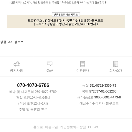
상품 고시 정보
공지사항
QnA
이용안내
회사소개
070-4070-6786
농협
351-0752-3336-73
국민
572837-01-002263
배송 및 재고문의 070-4070-6789
새마을금고
9005-0001-4473-8
평일 오전10시~오후5시
예금주 : 주식회사 블루모드
(점심 오후12시~1시)
주말 및 공휴일 휴무
홈으로
이용약관
개인정보처리방침
PC Ver.