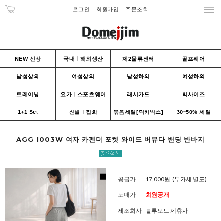
로그인
회원가입
주문조회
NEW 신상
국내ㅣ해외생산
제2물류센터
골프웨어
남성상의
여성상의
남성하의
여성하의
트레이닝
요가ㅣ스포츠웨어
래시가드
빅사이즈
1+1 Set
신발ㅣ잡화
묶음세일[럭키박스]
30~50% 세일
AGG 1003W 여자 카펜더 포켓 와이드 버뮤다 밴딩 반바지
공급가
17,000원
(부가세 별도)
도매가
회원공개
제조회사
블루모드 제휴사