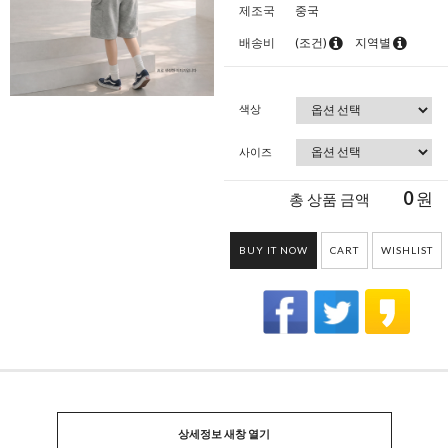
제조국
중국
배송비
(조건)
지역별
색상
사이즈
0
원
총 상품 금액
BUY IT NOW
CART
WISHLIST
상세정보 새창 열기