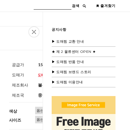
검색
즐겨찾기
공지사항
▶ 도매찜 교환 안내
★ 제 2 물류센터 OPEN ★
▶ 도매찜 반품 안내
공급가
15,000원
(부가세별도)
▶ 도매찜 브랜드 스토리
도매가
▶ 도매찜 이용안내
제조회사
블루모드 제휴사
제조국
중국
색상
사이즈