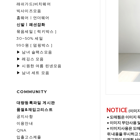
래쉬가드|비치웨어
빅사이즈모음
홈웨어ㅣ언더웨어
신발ㅣ패션잡화
묶음세일 [ 럭키박스 ]
30~50% 세일
990원 [ 덤핑박스 ]
▶ 남녀 슬랙스모음
▶ 레깅스 모음
▶ 시원한 여름 린넨모음
▶ 남녀 세트 모음
COMMUNITY
대량등록파일 게시판
NOTICE
품절&재입고리스트
(이미
공지사항
• 도매찜은 이미지 
• 이미지 무단사용 
이용안내
• 이미지사용은 도
QNA
위 내용을 무시하고 
입출고스케쥴
경고없이 도매찜 서비