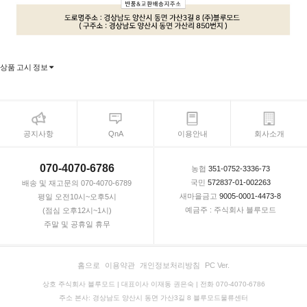
상품 고시 정보
공지사항
QnA
이용안내
회사소개
070-4070-6786
농협
351-0752-3336-73
국민
572837-01-002263
배송 및 재고문의 070-4070-6789
새마을금고
9005-0001-4473-8
평일 오전10시~오후5시
예금주 : 주식회사 블루모드
(점심 오후12시~1시)
주말 및 공휴일 휴무
홈으로
이용약관
개인정보처리방침
PC Ver.
상호 주식회사 블루모드 | 대표이사 이재동 권은숙 | 전화 070-4070-6786
주소 본사: 경상남도 양산시 동면 가산3길 8 블루모드물류센터