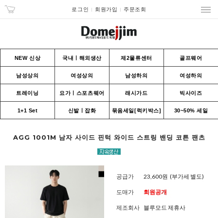
로그인
회원가입
주문조회
NEW 신상
국내ㅣ해외생산
제2물류센터
골프웨어
남성상의
여성상의
남성하의
여성하의
트레이닝
요가ㅣ스포츠웨어
래시가드
빅사이즈
1+1 Set
신발ㅣ잡화
묶음세일[럭키박스]
30~50% 세일
AGG 1001M 남자 사이드 핀턱 와이드 스트링 밴딩 코튼 팬츠
공급가
23,600원
(부가세 별도)
도매가
회원공개
제조회사
블루모드 제휴사