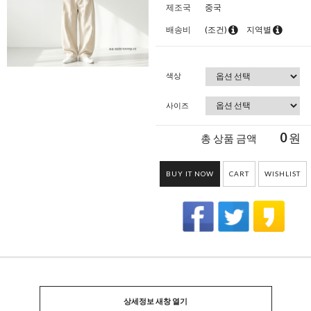
제조국
중국
배송비
(조건)
지역별
색상
사이즈
0
원
총 상품 금액
BUY IT NOW
CART
WISHLIST
상세정보 새창 열기