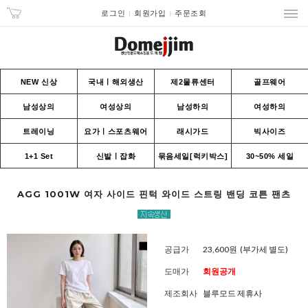
로그인
회원가입
주문조회
NEW 신상
국내ㅣ해외생산
제2물류센터
골프웨어
남성상의
여성상의
남성하의
여성하의
트레이닝
요가ㅣ스포츠웨어
래시가드
빅사이즈
1+1 Set
신발ㅣ잡화
묶음세일[럭키박스]
30~50% 세일
AGG 1001W 여자 사이드 핀턱 와이드 스트링 밴딩 코튼 팬츠
공급가
23,600원
(부가세 별도)
도매가
회원공개
제조회사
블루모드 제휴사