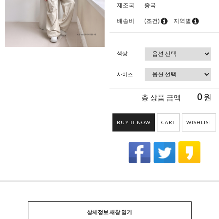
제조국
중국
배송비
(조건)
지역별
색상
사이즈
0
원
총 상품 금액
BUY IT NOW
CART
WISHLIST
상세정보 새창 열기