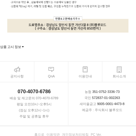
상품 고시 정보
공지사항
QnA
이용안내
회사소개
070-4070-6786
농협
351-0752-3336-73
국민
572837-01-002263
배송 및 재고문의 070-4070-6789
새마을금고
9005-0001-4473-8
평일 오전10시~오후5시
예금주 : 주식회사 블루모드
(점심 오후12시~1시)
주말 및 공휴일 휴무
홈으로
이용약관
개인정보처리방침
PC Ver.