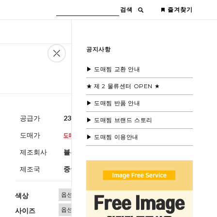
검색
즐겨찾기
공지사항
▶ 도매찜 교환 안내
★ 제 2 물류센터 OPEN ★
▶ 도매찜 반품 안내
공급가
23,600원
(부가세별도)
▶ 도매찜 브랜드 스토리
도매가
▶ 도매찜 이용안내
제조회사
블루모드 제휴사
제조국
중국
색상
사이즈