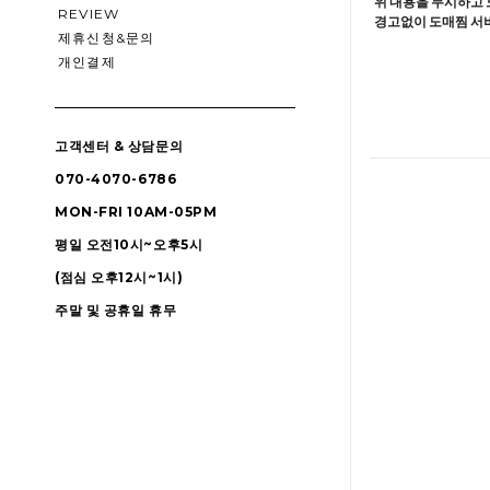
위 내용을 무시하고 
REVIEW
경고없이 도매찜 서비
제휴신청&문의
개인결제
고객센터 & 상담문의
070-4070-6786
MON-FRI 10AM-05PM
평일 오전10시~오후5시
(점심 오후12시~1시)
주말 및 공휴일 휴무