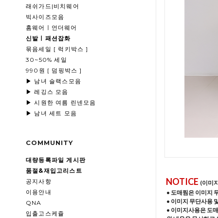
래쉬가드|비치웨어
빅사이즈모음
홈웨어ㅣ언더웨어
신발ㅣ패션잡화
묶음세일 [ 럭키박스 ]
30~50% 세일
990원 [ 덤핑박스 ]
▶ 남녀 슬랙스모음
▶ 레깅스 모음
▶ 시원한 여름 린넨모음
▶ 남녀 세트 모음
COMMUNITY
대량등록파일 게시판
품절&재입고리스트
NOTICE
공지사항
(이미
이용안내
• 도매찜은 이미지 
• 이미지 무단사용 
QNA
• 이미지사용은 도
입출고스케쥴