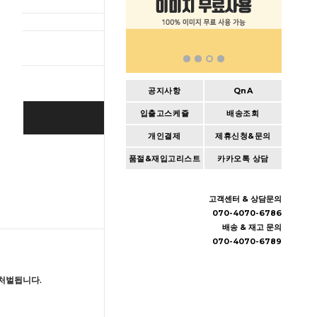
총 상품 
공지사항
QnA
입출고스케쥴
배송조회
BUY IT NOW
개인결제
제휴신청&문의
Cart
|
Wishlist
품절&재입고리스트
카카오톡 상담
고객센터 & 상담문의
070-4070-6786
배송 & 재고 문의
070-4070-6789
처벌됩니다.