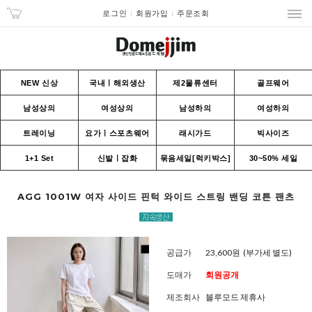
로그인
회원가입
주문조회
NEW 신상
국내ㅣ해외생산
제2물류센터
골프웨어
남성상의
여성상의
남성하의
여성하의
트레이닝
요가ㅣ스포츠웨어
래시가드
빅사이즈
1+1 Set
신발ㅣ잡화
묶음세일[럭키박스]
30~50% 세일
AGG 1001W 여자 사이드 핀턱 와이드 스트링 밴딩 코튼 팬츠
공급가
23,600원
(부가세 별도)
도매가
회원공개
제조회사
블루모드 제휴사