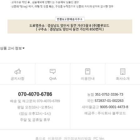
상품 고시 정보
공지사항
QnA
이용안내
회사소개
070-4070-6786
농협
351-0752-3336-73
국민
572837-01-002263
배송 및 재고문의 070-4070-6789
새마을금고
9005-0001-4473-8
평일 오전10시~오후5시
예금주 : 주식회사 블루모드
(점심 오후12시~1시)
주말 및 공휴일 휴무
홈으로
이용약관
개인정보처리방침
PC Ver.