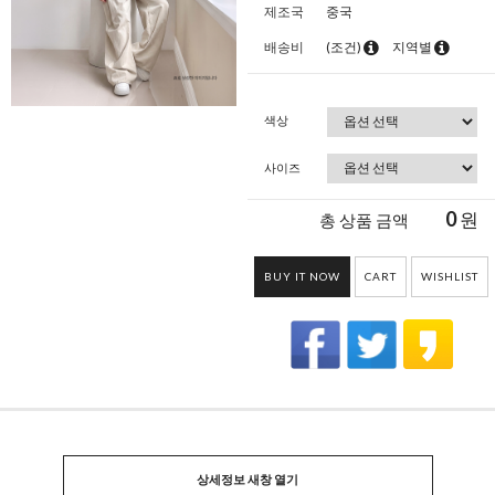
제조국
중국
배송비
(조건)
지역별
색상
사이즈
0
원
총 상품 금액
BUY IT NOW
CART
WISHLIST
상세정보 새창 열기