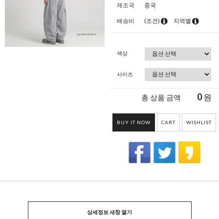
제조국
중국
배송비
(조건)
지역별
색상
사이즈
0
원
총 상품 금액
BUY IT NOW
CART
WISHLIST
상세정보 새창 열기