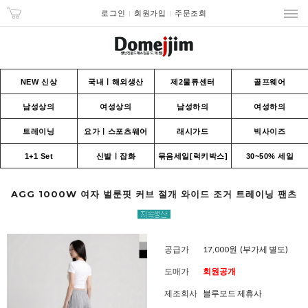
로그인
회원가입
주문조회
NEW 신상
국내ㅣ해외생산
제2물류센터
골프웨어
남성상의
여성상의
남성하의
여성하의
트레이닝
요가ㅣ스포츠웨어
래시가드
빅사이즈
1+1 Set
신발ㅣ잡화
묶음세일[럭키박스]
30~50% 세일
AGG 1000W 여자 벌룬핏 커브 절개 와이드 조거 트레이닝 팬츠
공급가
17,000원
(부가세 별도)
도매가
회원공개
제조회사
블루모드 제휴사