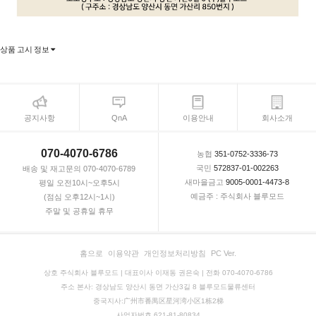
상품 고시 정보
공지사항
QnA
이용안내
회사소개
070-4070-6786
농협
351-0752-3336-73
국민
572837-01-002263
배송 및 재고문의 070-4070-6789
새마을금고
9005-0001-4473-8
평일 오전10시~오후5시
예금주 : 주식회사 블루모드
(점심 오후12시~1시)
주말 및 공휴일 휴무
홈으로
이용약관
개인정보처리방침
PC Ver.
상호 주식회사 블루모드 | 대표이사 이재동 권은숙 | 전화 070-4070-6786
주소 본사: 경상남도 양산시 동면 가산3길 8 블루모드물류센터
중국지사:广州市番禺区星河湾小区1栋2梯
사업자번호 621-81-80834