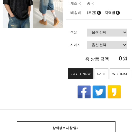
제조국
중국
배송비
(조건)
지역별
색상
사이즈
0
원
총 상품 금액
BUY IT NOW
CART
WISHLIST
상세정보 새창 열기