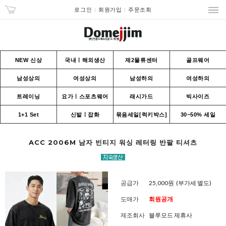
로그인
회원가입
주문조회
NEW 신상
국내ㅣ해외생산
제2물류센터
골프웨어
남성상의
여성상의
남성하의
여성하의
트레이닝
요가ㅣ스포츠웨어
래시가드
빅사이즈
1+1 Set
신발ㅣ잡화
묶음세일[럭키박스]
30~50% 세일
ACC 2006M 남자 빈티지 워싱 레터링 반팔 티셔츠
공급가
25,000원
(부가세 별도)
도매가
회원공개
제조회사
블루모드 제휴사