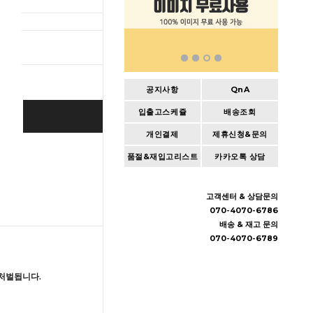
총 상품 
공지사항
QnA
입출고스케쥴
배송조회
BUY IT NOW
개인결제
제휴신청&문의
Cart
|
Wishlist
품절&재입고리스트
카카오톡 상담
고객센터 & 상담문의
070-4070-6786
배송 & 재고 문의
070-4070-6789
처벌됩니다.