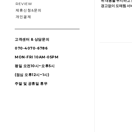
위 내용을 무시하고 
REVIEW
경고없이 도매찜 서비
제휴신청&문의
개인결제
고객센터 & 상담문의
070-4070-6786
MON-FRI 10AM-05PM
평일 오전10시~오후5시
(점심 오후12시~1시)
주말 및 공휴일 휴무