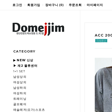
로그인
회원가입
장바구니
(
0
)
주문조회
마이페이지
ACC 2
CATEGORY
▶ NEW 신상
▶ 제2 물류센터
1+1 SET
남성상의
여성상의
남성하의
여성하의
트레이닝
골프웨어
애슬레저|요가|스포츠