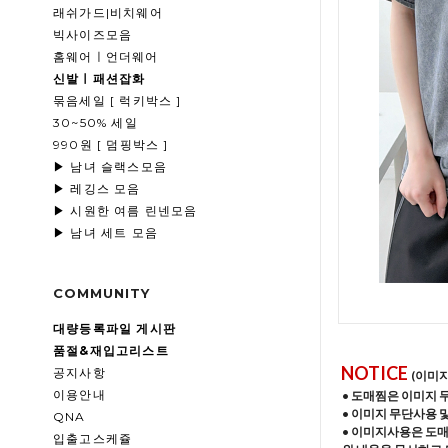
래쉬가드|비치웨어
빅사이즈모음
홈웨어ㅣ언더웨어
신발ㅣ패션잡화
묶음세일 [ 럭키박스 ]
30~50% 세일
990원 [ 덤핑박스 ]
▶ 남녀 슬랙스모음
▶ 레깅스 모음
▶ 시원한 여름 린넨모음
▶ 남녀 세트 모음
COMMUNITY
대량등록파일 게시판
품절&재입고리스트
NOTICE
공지사항
(이미
이용안내
• 도매찜은 이미지 
• 이미지 무단사용 
QNA
• 이미지사용은 도
입출고스케쥴