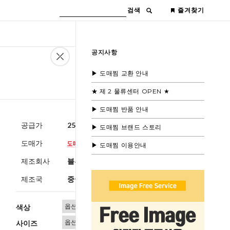
검색
즐겨찾기
공지사항
▶ 도매찜 교환 안내
★ 제 2 물류센터 OPEN ★
▶ 도매찜 반품 안내
공급가
25,000원
(부가세별도)
▶ 도매찜 브랜드 스토리
도매가
▶ 도매찜 이용안내
제조회사
블루모드 제휴사
제조국
중국
색상
사이즈