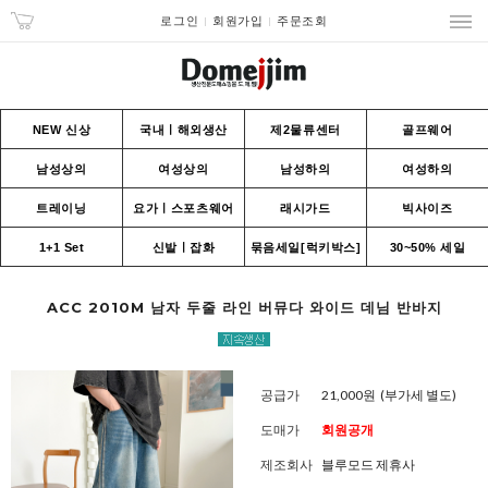
로그인
회원가입
주문조회
NEW 신상
국내ㅣ해외생산
제2물류센터
골프웨어
남성상의
여성상의
남성하의
여성하의
트레이닝
요가ㅣ스포츠웨어
래시가드
빅사이즈
1+1 Set
신발ㅣ잡화
묶음세일[럭키박스]
30~50% 세일
ACC 2010M 남자 두줄 라인 버뮤다 와이드 데님 반바지
공급가
21,000원
(부가세 별도)
도매가
회원공개
제조회사
블루모드 제휴사