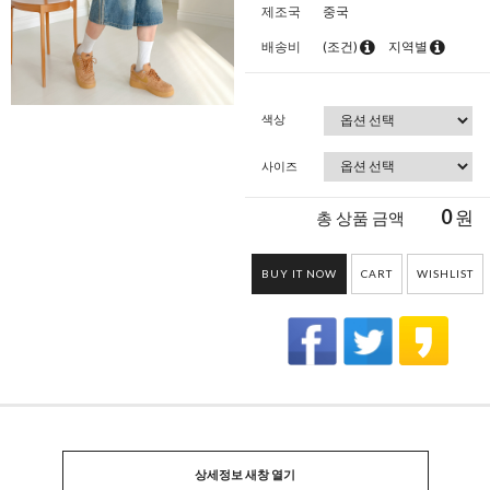
제조국
중국
배송비
(조건)
지역별
색상
사이즈
0
원
총 상품 금액
BUY IT NOW
CART
WISHLIST
상세정보 새창 열기