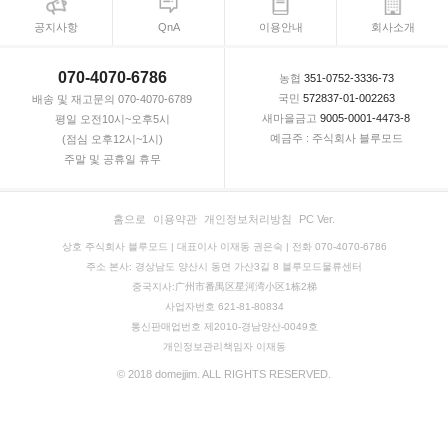
공지사항
QnA
이용안내
회사소개
070-4070-6786
농협
351-0752-3336-73
국민
572837-01-002263
배송 및 재고문의 070-4070-6789
새마을금고
9005-0001-4473-8
평일 오전10시~오후5시
예금주 : 주식회사 블루모드
(점심 오후12시~1시)
주말 및 공휴일 휴무
홈으로
이용약관
개인정보처리방침
PC Ver.
상호 주식회사 블루모드 | 대표이사 이재동 권은숙 | 전화 070-4070-6786
주소 본사: 경상남도 양산시 동면 가산3길 8 블루모드물류센터
중국지사:广州市番禺区星河湾小区1栋2梯
사업자번호 621-81-80834
통신판매업번호 제2010-경남양산-0049호
개인정보관리책임자 이재동
© 2018 domejjim. ALL RIGHTS RESERVED.