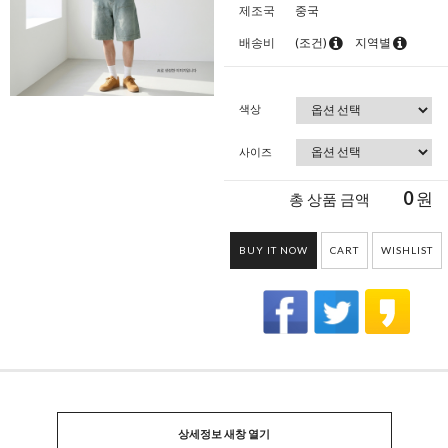
제조국
중국
배송비
(조건)
지역별
색상
사이즈
0
원
총 상품 금액
BUY IT NOW
CART
WISHLIST
상세정보 새창 열기