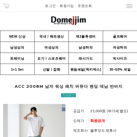
로그인
회원가입
주문조회
NEW 신상
국내ㅣ해외생산
제2물류센터
골프웨어
남성상의
여성상의
남성하의
여성하의
트레이닝
요가ㅣ스포츠웨어
래시가드
빅사이즈
1+1 Set
신발ㅣ잡화
묶음세일[럭키박스]
30~50% 세일
ACC 2008M 남자 워싱 패치 버뮤다 밴딩 데님 반바지
공급가
21,000원
(부가세 별도)
도매가
회원공개
제조회사
블루모드 제휴사