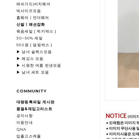
래쉬가드|비치웨어
빅사이즈모음
홈웨어ㅣ언더웨어
신발ㅣ패션잡화
묶음세일 [ 럭키박스 ]
30~50% 세일
990원 [ 덤핑박스 ]
▶ 남녀 슬랙스모음
▶ 레깅스 모음
▶ 시원한 여름 린넨모음
▶ 남녀 세트 모음
COMMUNITY
대량등록파일 게시판
품절&재입고리스트
NOTICE
공지사항
(이미
이용안내
• 도매찜은 이미지 
• 이미지 무단사용 
QNA
• 이미지사용은 도
입출고스케쥴