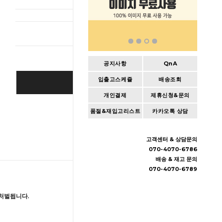
총 상품 
공지사항
QnA
입출고스케쥴
배송조회
BUY IT NOW
개인결제
제휴신청&문의
Cart
|
Wishlist
품절&재입고리스트
카카오톡 상담
고객센터 & 상담문의
070-4070-6786
배송 & 재고 문의
070-4070-6789
처벌됩니다.