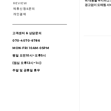
위 내용을 무시하고 
REVIEW
경고없이 도매찜 서비
제휴신청&문의
개인결제
고객센터 & 상담문의
070-4070-6786
MON-FRI 10AM-05PM
평일 오전10시~오후5시
(점심 오후12시~1시)
주말 및 공휴일 휴무