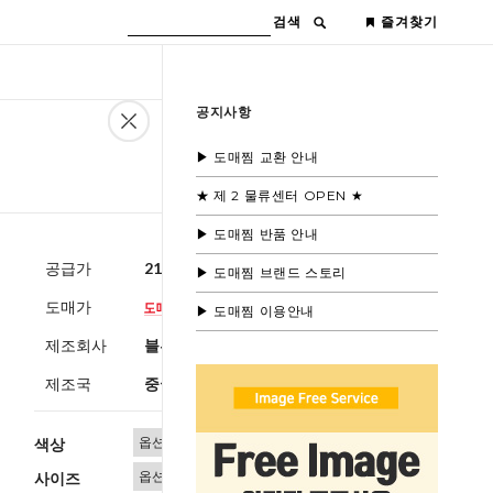
검색
즐겨찾기
공지사항
▶ 도매찜 교환 안내
★ 제 2 물류센터 OPEN ★
▶ 도매찜 반품 안내
공급가
21,000원
(부가세별도)
▶ 도매찜 브랜드 스토리
도매가
▶ 도매찜 이용안내
제조회사
블루모드 제휴사
제조국
중국
색상
사이즈