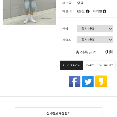
제조국
중국
배송비
(조건)
지역별
색상
사이즈
0
원
총 상품 금액
BUY IT NOW
CART
WISHLIST
상세정보 새창 열기