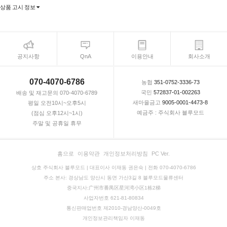
상품 고시 정보
공지사항
QnA
이용안내
회사소개
070-4070-6786
농협
351-0752-3336-73
국민
572837-01-002263
배송 및 재고문의 070-4070-6789
새마을금고
9005-0001-4473-8
평일 오전10시~오후5시
예금주 : 주식회사 블루모드
(점심 오후12시~1시)
주말 및 공휴일 휴무
홈으로
이용약관
개인정보처리방침
PC Ver.
상호 주식회사 블루모드 | 대표이사 이재동 권은숙 | 전화 070-4070-6786
주소 본사: 경상남도 양산시 동면 가산3길 8 블루모드물류센터
중국지사:广州市番禺区星河湾小区1栋2梯
사업자번호 621-81-80834
통신판매업번호 제2010-경남양산-0049호
개인정보관리책임자 이재동