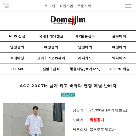
로그인
회원가입
주문조회
NEW 신상
국내ㅣ해외생산
제2물류센터
골프웨어
남성상의
여성상의
남성하의
여성하의
트레이닝
요가ㅣ스포츠웨어
래시가드
빅사이즈
1+1 Set
신발ㅣ잡화
묶음세일[럭키박스]
30~50% 세일
ACC 2007M 남자 카고 버뮤다 밴딩 데님 반바지
공급가
21,000원
(부가세 별도)
도매가
회원공개
제조회사
블루모드 제휴사