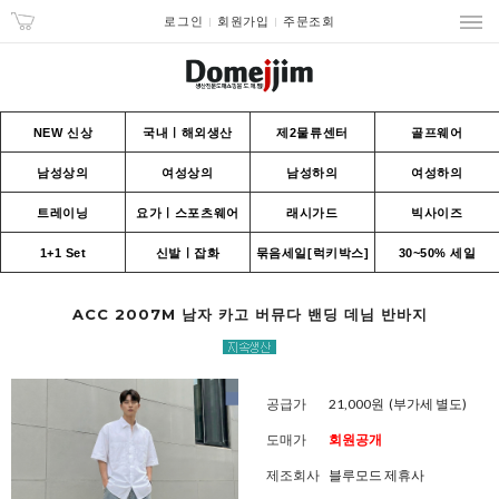
로그인
회원가입
주문조회
NEW 신상
국내ㅣ해외생산
제2물류센터
골프웨어
남성상의
여성상의
남성하의
여성하의
트레이닝
요가ㅣ스포츠웨어
래시가드
빅사이즈
1+1 Set
신발ㅣ잡화
묶음세일[럭키박스]
30~50% 세일
ACC 2007M 남자 카고 버뮤다 밴딩 데님 반바지
공급가
21,000원
(부가세 별도)
도매가
회원공개
제조회사
블루모드 제휴사