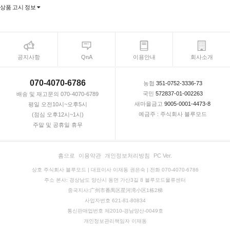
상품 고시 정보
공지사항
QnA
이용안내
회사소개
070-4070-6786
농협
351-0752-3336-73
국민
572837-01-002263
배송 및 재고문의 070-4070-6789
새마을금고
9005-0001-4473-8
평일 오전10시~오후5시
예금주 : 주식회사 블루모드
(점심 오후12시~1시)
주말 및 공휴일 휴무
홈으로
이용약관
개인정보처리방침
PC Ver.
상호 주식회사 블루모드 | 대표이사 이재동 권은숙 | 전화 070-4070-6786
주소 본사: 경상남도 양산시 동면 가산3길 8 블루모드물류센터
중국지사:广州市番禺区星河湾小区1栋2梯
사업자번호 621-81-80834
통신판매업번호 제2010-경남양산-0049호
개인정보관리책임자 이재동