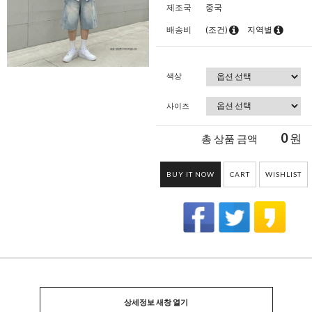
제조국
중국
배송비
(조건)
지역별
색상
사이즈
0
원
총 상품 금액
BUY IT NOW
CART
WISHLIST
상세정보 새창 열기