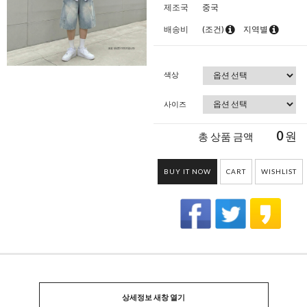
제조국
중국
배송비
(조건)
지역별
색상
사이즈
0
원
총 상품 금액
BUY IT NOW
CART
WISHLIST
상세정보 새창 열기