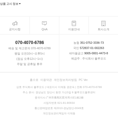
상품 고시 정보
공지사항
QnA
이용안내
회사소개
070-4070-6786
농협
351-0752-3336-73
국민
572837-01-002263
배송 및 재고문의 070-4070-6789
새마을금고
9005-0001-4473-8
평일 오전10시~오후5시
예금주 : 주식회사 블루모드
(점심 오후12시~1시)
주말 및 공휴일 휴무
홈으로
이용약관
개인정보처리방침
PC Ver.
상호 주식회사 블루모드 | 대표이사 이재동 권은숙 | 전화 070-4070-6786
주소 본사: 경상남도 양산시 동면 가산3길 8 블루모드물류센터
중국지사:广州市番禺区星河湾小区1栋2梯
사업자번호 621-81-80834
통신판매업번호 제2010-경남양산-0049호
개인정보관리책임자 이재동