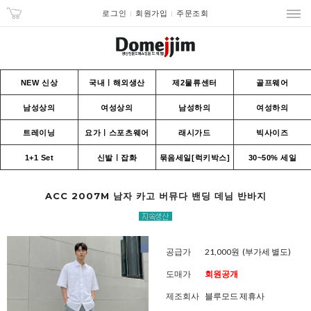
로그인
회원가입
주문조회
NEW 신상
국내ㅣ해외생산
제2물류센터
골프웨어
남성상의
여성상의
남성하의
여성하의
트레이닝
요가ㅣ스포츠웨어
래시가드
빅사이즈
1+1 Set
신발ㅣ잡화
묶음세일[럭키박스]
30~50% 세일
ACC 2007M 남자 카고 버뮤다 밴딩 데님 반바지
공급가
21,000원
(부가세 별도)
도매가
회원공개
제조회사
블루모드 제휴사