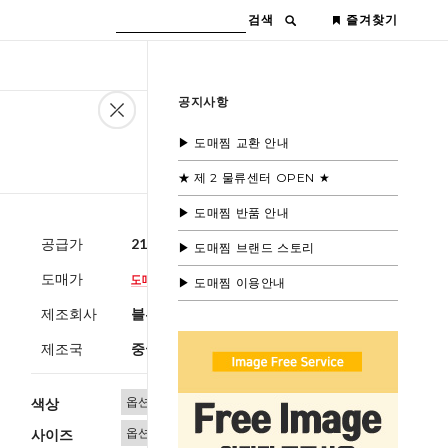
검색
즐겨찾기
공지사항
▶ 도매찜 교환 안내
★ 제 2 물류센터 OPEN ★
▶ 도매찜 반품 안내
공급가
21,000원
(부가세별도)
▶ 도매찜 브랜드 스토리
도매가
▶ 도매찜 이용안내
제조회사
블루모드 제휴사
제조국
중국
색상
사이즈