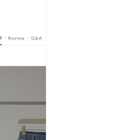
l
Review
Q&A