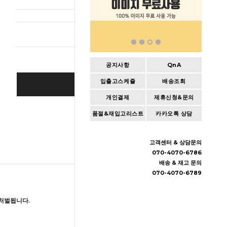
총 상품 
공지사항
QnA
입출고스케쥴
배송조회
BUY IT NOW
개인결제
제휴신청&문의
Cart
|
Wishlist
품절&재입고리스트
카카오톡 상담
고객센터 & 상담문의
070-4070-6786
배송 & 재고 문의
070-4070-6789
처벌됩니다.