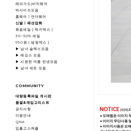
래쉬가드|비치웨어
빅사이즈모음
홈웨어ㅣ언더웨어
신발ㅣ패션잡화
묶음세일 [ 럭키박스 ]
30~50% 세일
990원 [ 덤핑박스 ]
▶ 남녀 슬랙스모음
▶ 레깅스 모음
▶ 시원한 여름 린넨모음
▶ 남녀 세트 모음
COMMUNITY
대량등록파일 게시판
품절&재입고리스트
NOTICE
공지사항
(이미
이용안내
• 도매찜은 이미지 
• 이미지 무단사용 
QNA
• 이미지사용은 도
입출고스케쥴