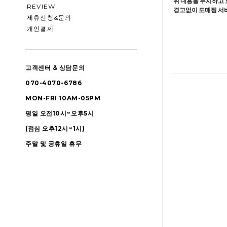
위 내용을 무시하고 
REVIEW
경고없이 도매찜 서비
제휴신청&문의
개인결제
고객센터 & 상담문의
070-4070-6786
MON-FRI 10AM-05PM
평일 오전10시~오후5시
(점심 오후12시~1시)
주말 및 공휴일 휴무