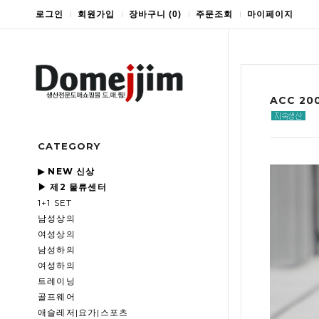
로그인
회원가입
장바구니
(
0
)
주문조회
마이페이지
ACC 2
CATEGORY
▶ NEW 신상
▶ 제2 물류센터
1+1 SET
남성상의
여성상의
남성하의
여성하의
트레이닝
골프웨어
애슬레저|요가|스포츠