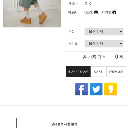
제조국
중국
배송비
(조건)
지역별
색상
사이즈
0
원
총 상품 금액
BUY IT NOW
CART
WISHLIST
상세정보 새창 열기