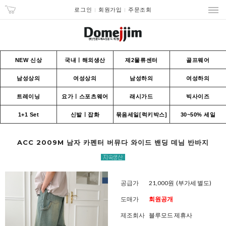
로그인
회원가입
주문조회
NEW 신상
국내ㅣ해외생산
제2물류센터
골프웨어
남성상의
여성상의
남성하의
여성하의
트레이닝
요가ㅣ스포츠웨어
래시가드
빅사이즈
1+1 Set
신발ㅣ잡화
묶음세일[럭키박스]
30~50% 세일
ACC 2009M 남자 카펜터 버뮤다 와이드 밴딩 데님 반바지
공급가
21,000원
(부가세 별도)
도매가
회원공개
제조회사
블루모드 제휴사