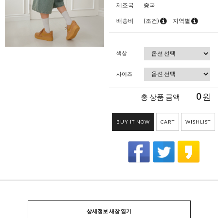
제조국
중국
배송비
(조건)
지역별
색상
사이즈
0
원
총 상품 금액
BUY IT NOW
CART
WISHLIST
상세정보 새창 열기