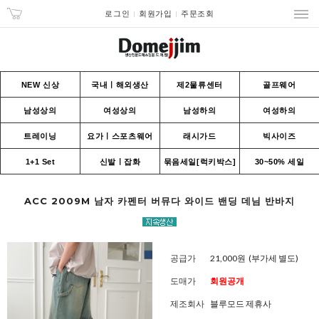
로그인
회원가입
주문조회
NEW 신상
국내ㅣ해외생산
제2물류센터
골프웨어
남성상의
여성상의
남성하의
여성하의
트레이닝
요가ㅣ스포츠웨어
래시가드
빅사이즈
1+1 Set
신발ㅣ잡화
묶음세일[럭키박스]
30~50% 세일
ACC 2009M 남자 카펜터 버뮤다 와이드 밴딩 데님 반바지
공급가
21,000원
(부가세 별도)
도매가
회원공개
제조회사
블루모드 제휴사