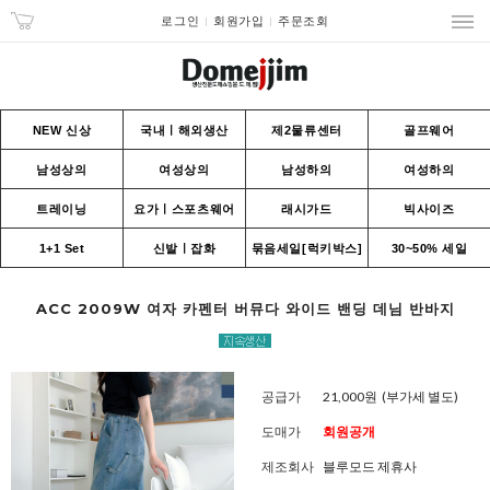
로그인
회원가입
주문조회
NEW 신상
국내ㅣ해외생산
제2물류센터
골프웨어
남성상의
여성상의
남성하의
여성하의
트레이닝
요가ㅣ스포츠웨어
래시가드
빅사이즈
1+1 Set
신발ㅣ잡화
묶음세일[럭키박스]
30~50% 세일
ACC 2009W 여자 카펜터 버뮤다 와이드 밴딩 데님 반바지
공급가
21,000원
(부가세 별도)
도매가
회원공개
제조회사
블루모드 제휴사