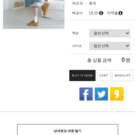
제조국
중국
배송비
(조건)
지역별
색상
사이즈
0
원
총 상품 금액
BUY IT NOW
CART
WISHLIST
상세정보 새창 열기