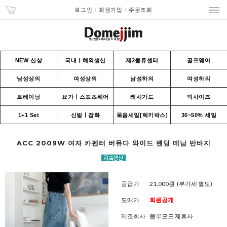
로그인
회원가입
주문조회
NEW 신상
국내ㅣ해외생산
제2물류센터
골프웨어
남성상의
여성상의
남성하의
여성하의
트레이닝
요가ㅣ스포츠웨어
래시가드
빅사이즈
1+1 Set
신발ㅣ잡화
묶음세일[럭키박스]
30~50% 세일
ACC 2009W 여자 카펜터 버뮤다 와이드 밴딩 데님 반바지
공급가
21,000원
(부가세 별도)
도매가
회원공개
제조회사
블루모드 제휴사