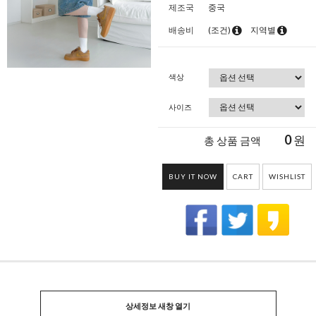
제조국
중국
배송비
(조건)
지역별
색상
사이즈
0
원
총 상품 금액
BUY IT NOW
CART
WISHLIST
상세정보 새창 열기