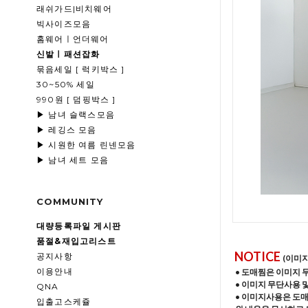
래쉬가드|비치웨어
빅사이즈모음
홈웨어ㅣ언더웨어
신발ㅣ패션잡화
묶음세일 [ 럭키박스 ]
30~50% 세일
990원 [ 덤핑박스 ]
▶ 남녀 슬랙스모음
▶ 레깅스 모음
▶ 시원한 여름 린넨모음
▶ 남녀 세트 모음
COMMUNITY
대량등록파일 게시판
품절&재입고리스트
NOTICE
공지사항
(이미
이용안내
• 도매찜은 이미지 
• 이미지 무단사용 
QNA
• 이미지사용은 도
입출고스케쥴