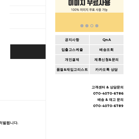
총 상품 
공지사항
QnA
입출고스케쥴
배송조회
BUY IT NOW
개인결제
제휴신청&문의
Cart
|
Wishlist
품절&재입고리스트
카카오톡 상담
고객센터 & 상담문의
070-4070-6786
배송 & 재고 문의
070-4070-6789
처벌됩니다.