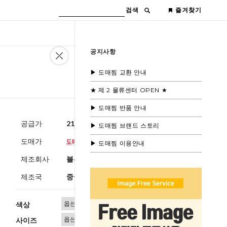
검색
즐겨찾기
공지사항
▶ 도매찜 교환 안내
★ 제 2 물류센터 OPEN ★
▶ 도매찜 반품 안내
공급가
21,000원
(부가세별도)
▶ 도매찜 브랜드 스토리
도매가
▶ 도매찜 이용안내
제조회사
블루모드 제휴사
제조국
중국
색상
사이즈