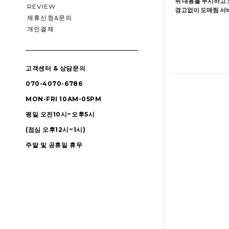
위 내용을 무시하고 
REVIEW
경고없이 도매찜 서비
제휴신청&문의
개인결제
고객센터 & 상담문의
070-4070-6786
MON-FRI 10AM-05PM
평일 오전10시~오후5시
(점심 오후12시~1시)
주말 및 공휴일 휴무