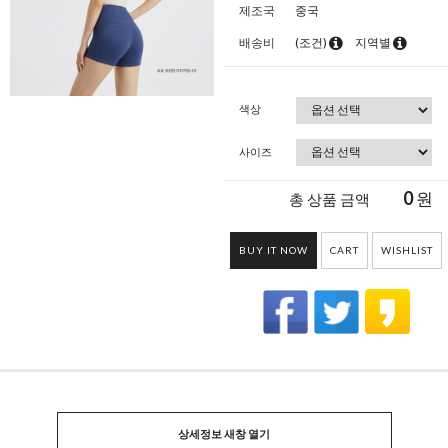
제조국
중국
배송비
(조건)
지역별
색상
사이즈
0
원
총 상품 금액
BUY IT NOW
CART
WISHLIST
상세정보 새창 열기