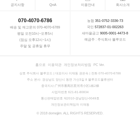
공지사항
QnA
이용안내
회사소개
070-4070-6786
농협
351-0752-3336-73
국민
572837-01-002263
배송 및 재고문의 070-4070-6789
새마을금고
9005-0001-4473-8
평일 오전10시~오후5시
예금주 : 주식회사 블루모드
(점심 오후12시~1시)
주말 및 공휴일 휴무
홈으로
이용약관
개인정보처리방침
PC Ver.
상호 주식회사 블루모드 | 대표이사 이재동 권은숙 | 전화 070-4070-6786
주소 본사: 경상남도 양산시 동면 가산3길 8 블루모드물류센터
중국지사:广州市番禺区星河湾小区1栋2梯
사업자번호 621-81-80834
통신판매업번호 제2010-경남양산-0049호
개인정보관리책임자 이재동
© 2018 domejjim. ALL RIGHTS RESERVED.