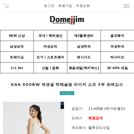
로그인
회원가입
주문조회
NEW 신상
국내ㅣ해외생산
제2물류센터
골프웨어
남성상의
여성상의
남성하의
여성하의
트레이닝
요가ㅣ스포츠웨어
래시가드
빅사이즈
1+1 Set
신발ㅣ잡화
묶음세일[럭키박스]
30~50% 세일
KAA 9008W 에센셜 하체슬림 바이커 쇼츠 3부 숏레깅스
공급가
11,600원
(부가세 별도)
도매가
회원공개
제조회사
블루모드수입