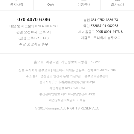
공지사항
QnA
이용안내
회사소개
070-4070-6786
농협
351-0752-3336-73
국민
572837-01-002263
배송 및 재고문의 070-4070-6789
새마을금고
9005-0001-4473-8
평일 오전10시~오후5시
예금주 : 주식회사 블루모드
(점심 오후12시~1시)
주말 및 공휴일 휴무
홈으로
이용약관
개인정보처리방침
PC Ver.
상호 주식회사 블루모드 | 대표이사 이재동 권은숙 | 전화 070-4070-6786
주소 본사: 경상남도 양산시 동면 가산3길 8 블루모드물류센터
중국지사:广州市番禺区星河湾小区1栋2梯
사업자번호 621-81-80834
통신판매업번호 제2010-경남양산-0049호
개인정보관리책임자 이재동
© 2018 domejjim. ALL RIGHTS RESERVED.