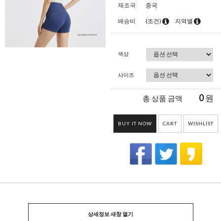
제조국
중국
배송비
(조건)
지역별
색상
사이즈
0
원
총 상품 금액
BUY IT NOW
CART
WISHLIST
상세정보 새창 열기