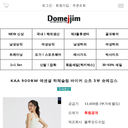
로그인
회원가입
주문조회
NEW 신상
국내ㅣ해외생산
제2물류센터
골프웨어
남성상의
여성상의
남성하의
여성하의
트레이닝
요가ㅣ스포츠웨어
래시가드
빅사이즈
1+1 Set
신발ㅣ잡화
묶음세일[럭키박스]
30~50% 세일
KAA 9008W 에센셜 하체슬림 바이커 쇼츠 3부 숏레깅스
공급가
11,600원
(부가세 별도)
도매가
회원공개
제조회사
블루모드수입