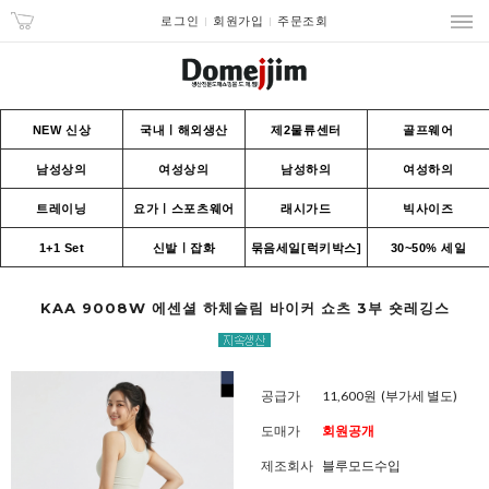
로그인
회원가입
주문조회
NEW 신상
국내ㅣ해외생산
제2물류센터
골프웨어
남성상의
여성상의
남성하의
여성하의
트레이닝
요가ㅣ스포츠웨어
래시가드
빅사이즈
1+1 Set
신발ㅣ잡화
묶음세일[럭키박스]
30~50% 세일
KAA 9008W 에센셜 하체슬림 바이커 쇼츠 3부 숏레깅스
공급가
11,600원
(부가세 별도)
도매가
회원공개
제조회사
블루모드수입