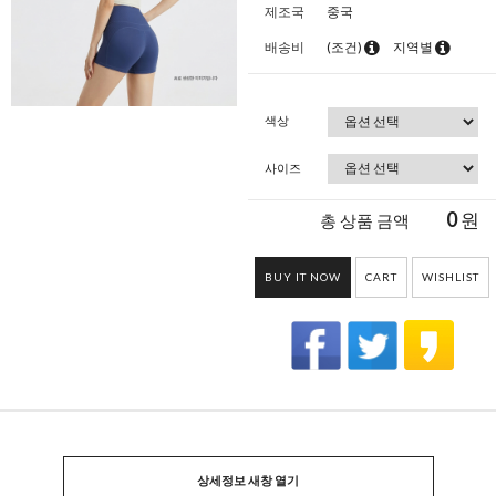
제조국
중국
배송비
(조건)
지역별
색상
사이즈
0
원
총 상품 금액
BUY IT NOW
CART
WISHLIST
상세정보 새창 열기