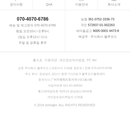
공지사항
QnA
이용안내
회사소개
070-4070-6786
농협
351-0752-3336-73
국민
572837-01-002263
배송 및 재고문의 070-4070-6789
새마을금고
9005-0001-4473-8
평일 오전10시~오후5시
예금주 : 주식회사 블루모드
(점심 오후12시~1시)
주말 및 공휴일 휴무
홈으로
이용약관
개인정보처리방침
PC Ver.
상호 주식회사 블루모드 | 대표이사 이재동 권은숙 | 전화 070-4070-6786
주소 본사: 경상남도 양산시 동면 가산3길 8 블루모드물류센터
중국지사:广州市番禺区星河湾小区1栋2梯
사업자번호 621-81-80834
통신판매업번호 제2010-경남양산-0049호
개인정보관리책임자 이재동
© 2018 domejjim. ALL RIGHTS RESERVED.