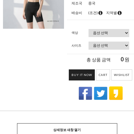
제조국
중국
배송비
(조건)
지역별
색상
사이즈
0
원
총 상품 금액
BUY IT NOW
CART
WISHLIST
상세정보 새창 열기