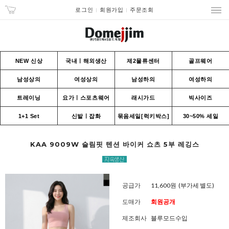
로그인
회원가입
주문조회
NEW 신상
국내ㅣ해외생산
제2물류센터
골프웨어
남성상의
여성상의
남성하의
여성하의
트레이닝
요가ㅣ스포츠웨어
래시가드
빅사이즈
1+1 Set
신발ㅣ잡화
묶음세일[럭키박스]
30~50% 세일
KAA 9009W 슬림핏 텐션 바이커 쇼츠 5부 레깅스
공급가
11,600원
(부가세 별도)
도매가
회원공개
제조회사
블루모드수입