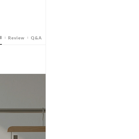
l
Review
Q&A