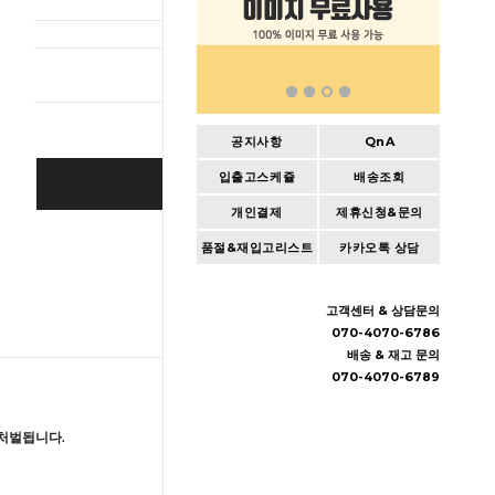
총 상품 
공지사항
QnA
입출고스케쥴
배송조회
BUY IT NOW
개인결제
제휴신청&문의
Cart
|
Wishlist
품절&재입고리스트
카카오톡 상담
고객센터 & 상담문의
070-4070-6786
배송 & 재고 문의
070-4070-6789
처벌됩니다.