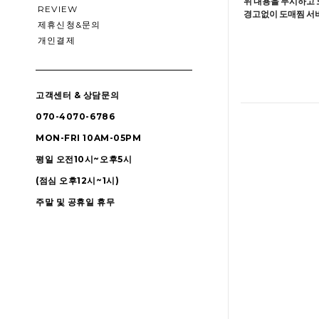
위 내용을 무시하고 
REVIEW
경고없이 도매찜 서비
제휴신청&문의
개인결제
고객센터 & 상담문의
070-4070-6786
MON-FRI 10AM-05PM
평일 오전10시~오후5시
(점심 오후12시~1시)
주말 및 공휴일 휴무