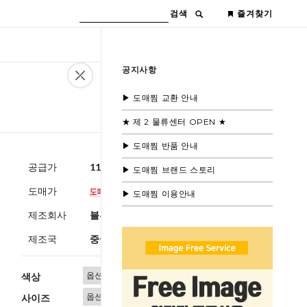
검색
즐겨찾기
공지사항
▶ 도매찜 교환 안내
★ 제 2 물류센터 OPEN ★
▶ 도매찜 반품 안내
공급가
11,600원
(부가세별도)
▶ 도매찜 브랜드 스토리
도매가
▶ 도매찜 이용안내
제조회사
블루모드수입
제조국
중국
색상
사이즈