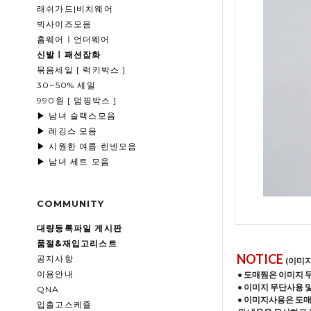
래쉬가드|비치웨어
빅사이즈모음
홈웨어ㅣ언더웨어
신발ㅣ패션잡화
묶음세일 [ 럭키박스 ]
30~50% 세일
990원 [ 덤핑박스 ]
▶ 남녀 슬랙스모음
▶ 레깅스 모음
▶ 시원한 여름 린넨모음
▶ 남녀 세트 모음
COMMUNITY
대량등록파일 게시판
품절&재입고리스트
NOTICE
공지사항
(이미
이용안내
• 도매찜은 이미지 
• 이미지 무단사용 
QNA
• 이미지사용은 도
입출고스케쥴