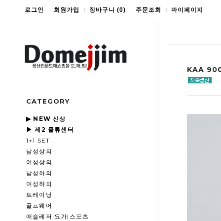
로그인
회원가입
장바구니
(
0
)
주문조회
마이페이지
KAA 9
CATEGORY
▶ NEW 신상
▶ 제2 물류센터
1+1 SET
남성상의
여성상의
남성하의
여성하의
트레이닝
골프웨어
애슬레저|요가|스포츠