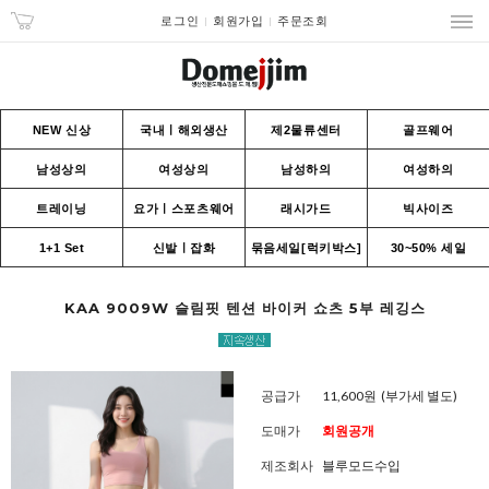
로그인
회원가입
주문조회
NEW 신상
국내ㅣ해외생산
제2물류센터
골프웨어
남성상의
여성상의
남성하의
여성하의
트레이닝
요가ㅣ스포츠웨어
래시가드
빅사이즈
1+1 Set
신발ㅣ잡화
묶음세일[럭키박스]
30~50% 세일
KAA 9009W 슬림핏 텐션 바이커 쇼츠 5부 레깅스
공급가
11,600원
(부가세 별도)
도매가
회원공개
제조회사
블루모드수입