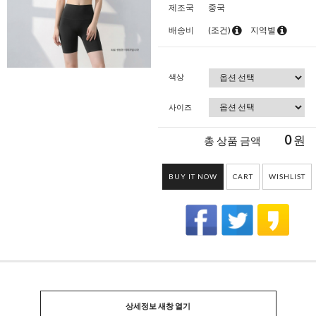
제조국
중국
배송비
(조건)
지역별
색상
사이즈
0
원
총 상품 금액
BUY IT NOW
CART
WISHLIST
상세정보 새창 열기