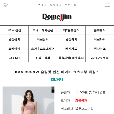
로그인
회원가입
주문조회
NEW 신상
국내ㅣ해외생산
제2물류센터
골프웨어
남성상의
여성상의
남성하의
여성하의
트레이닝
요가ㅣ스포츠웨어
래시가드
빅사이즈
1+1 Set
신발ㅣ잡화
묶음세일[럭키박스]
30~50% 세일
KAA 9009W 슬림핏 텐션 바이커 쇼츠 5부 레깅스
공급가
11,600원
(부가세 별도)
도매가
회원공개
제조회사
블루모드수입