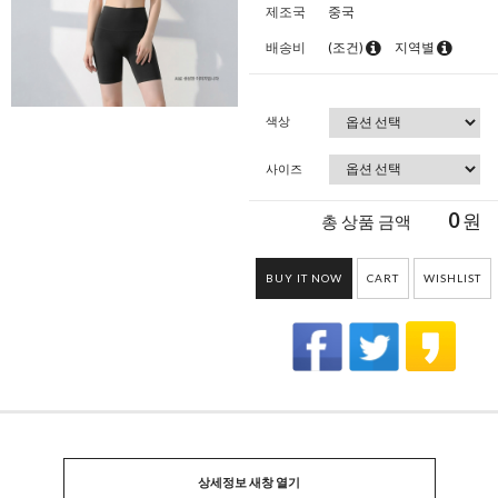
제조국
중국
배송비
(조건)
지역별
색상
사이즈
0
원
총 상품 금액
BUY IT NOW
CART
WISHLIST
상세정보 새창 열기