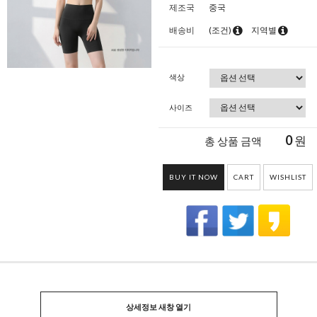
제조국
중국
배송비
(조건)
지역별
색상
사이즈
0
원
총 상품 금액
BUY IT NOW
CART
WISHLIST
상세정보 새창 열기