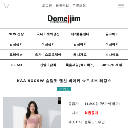
로그인
회원가입
주문조회
NEW 신상
국내ㅣ해외생산
제2물류센터
골프웨어
남성상의
여성상의
남성하의
여성하의
트레이닝
요가ㅣ스포츠웨어
래시가드
빅사이즈
1+1 Set
신발ㅣ잡화
묶음세일[럭키박스]
30~50% 세일
KAA 9009W 슬림핏 텐션 바이커 쇼츠 5부 레깅스
공급가
11,600원
(부가세 별도)
도매가
회원공개
제조회사
블루모드수입