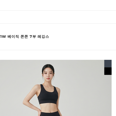
11W 베이직 쫀쫀 7부 레깅스