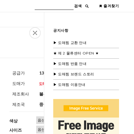
검색
즐겨찾기
공지사항
▶ 도매찜 교환 안내
★ 제 2 물류센터 OPEN ★
▶ 도매찜 반품 안내
공급가
13,000원
(부가세별도)
▶ 도매찜 브랜드 스토리
도매가
▶ 도매찜 이용안내
제조회사
블루모드수입
제조국
중국
색상
사이즈