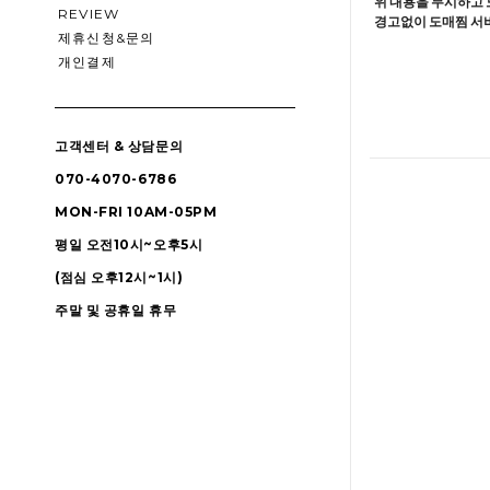
위 내용을 무시하고 
REVIEW
경고없이 도매찜 서비
제휴신청&문의
개인결제
고객센터 & 상담문의
070-4070-6786
MON-FRI 10AM-05PM
평일 오전10시~오후5시
(점심 오후12시~1시)
주말 및 공휴일 휴무