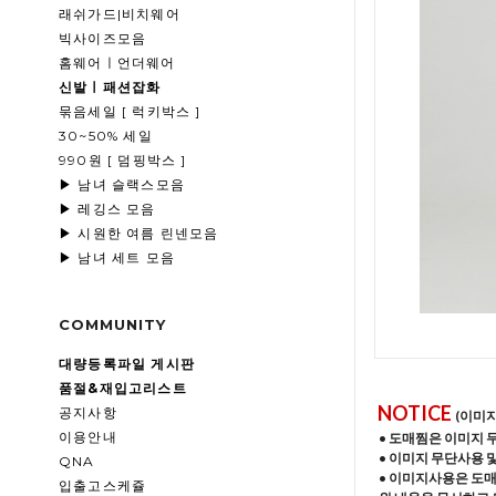
래쉬가드|비치웨어
빅사이즈모음
홈웨어ㅣ언더웨어
신발ㅣ패션잡화
묶음세일 [ 럭키박스 ]
30~50% 세일
990원 [ 덤핑박스 ]
▶ 남녀 슬랙스모음
▶ 레깅스 모음
▶ 시원한 여름 린넨모음
▶ 남녀 세트 모음
COMMUNITY
대량등록파일 게시판
품절&재입고리스트
NOTICE
공지사항
(이미
이용안내
• 도매찜은 이미지 
• 이미지 무단사용 
QNA
• 이미지사용은 도
입출고스케쥴