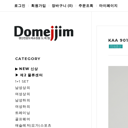
로그인
회원가입
장바구니
(
0
)
주문조회
마이페이지
KAA 90
CATEGORY
▶ NEW 신상
▶ 제2 물류센터
1+1 SET
남성상의
여성상의
남성하의
여성하의
트레이닝
골프웨어
애슬레저|요가|스포츠