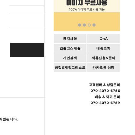
총 상품 
공지사항
QnA
입출고스케쥴
배송조회
BUY IT NOW
개인결제
제휴신청&문의
Cart
|
Wishlist
품절&재입고리스트
카카오톡 상담
고객센터 & 상담문의
070-4070-6786
배송 & 재고 문의
070-4070-6789
처벌됩니다.