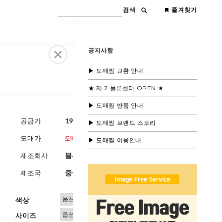
검색
즐겨찾기
공지사항
▶ 도매찜 교환 안내
★ 제 2 물류센터 OPEN ★
▶ 도매찜 반품 안내
공급가
19,600원
(부가세별도)
▶ 도매찜 브랜드 스토리
도매가
▶ 도매찜 이용안내
제조회사
블루모드수입
제조국
중국
색상
사이즈