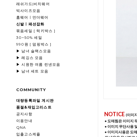
래쉬가드|비치웨어
빅사이즈모음
홈웨어ㅣ언더웨어
신발ㅣ패션잡화
묶음세일 [ 럭키박스 ]
30~50% 세일
990원 [ 덤핑박스 ]
▶ 남녀 슬랙스모음
▶ 레깅스 모음
▶ 시원한 여름 린넨모음
▶ 남녀 세트 모음
COMMUNITY
대량등록파일 게시판
품절&재입고리스트
NOTICE
공지사항
(이미
이용안내
• 도매찜은 이미지 
• 이미지 무단사용 
QNA
• 이미지사용은 도
입출고스케쥴