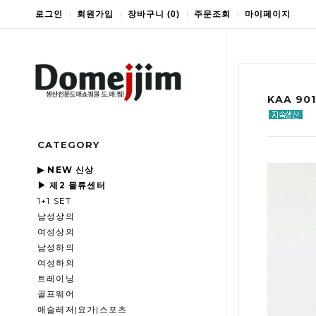
로그인
회원가입
장바구니
(
0
)
주문조회
마이페이지
KAA 9
CATEGORY
▶ NEW 신상
▶ 제2 물류센터
1+1 SET
남성상의
여성상의
남성하의
여성하의
트레이닝
골프웨어
애슬레저|요가|스포츠