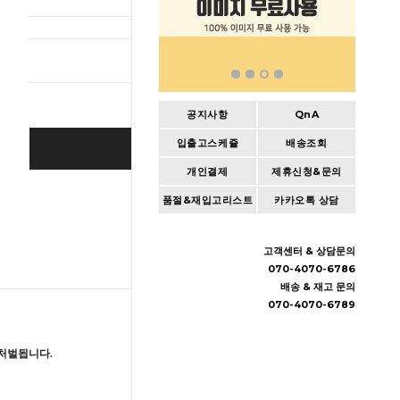
총 상품 
공지사항
QnA
입출고스케쥴
배송조회
BUY IT NOW
개인결제
제휴신청&문의
Cart
|
Wishlist
품절&재입고리스트
카카오톡 상담
고객센터 & 상담문의
070-4070-6786
배송 & 재고 문의
070-4070-6789
처벌됩니다.