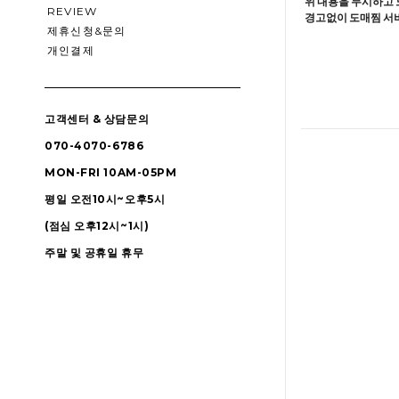
위 내용을 무시하고 
REVIEW
경고없이 도매찜 서비
제휴신청&문의
개인결제
고객센터 & 상담문의
070-4070-6786
MON-FRI 10AM-05PM
평일 오전10시~오후5시
(점심 오후12시~1시)
주말 및 공휴일 휴무