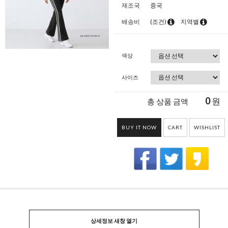
제조국
중국
배송비
(조건)
지역별
색상
사이즈
0
원
총 상품 금액
BUY IT NOW
CART
WISHLIST
상세정보 새창 열기