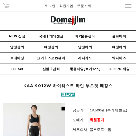
로그인
회원가입
주문조회
NEW 신상
국내ㅣ해외생산
제2물류센터
골프웨어
남성상의
여성상의
남성하의
여성하의
트레이닝
요가ㅣ스포츠웨어
래시가드
빅사이즈
1+1 Set
신발ㅣ잡화
묶음세일[럭키박스]
30~50% 세일
KAA 9012W 하이웨스트 라인 부츠컷 레깅스
공급가
19,600원
(부가세 별도)
도매가
회원공개
제조회사
블루모드수입