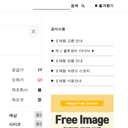
검색
즐겨찾기
공지사항
▶ 도매찜 교환 안내
★ 제 2 물류센터 OPEN ★
▶ 도매찜 반품 안내
공급가
19,600원
(부가세별도)
▶ 도매찜 브랜드 스토리
도매가
▶ 도매찜 이용안내
제조회사
블루모드수입
제조국
중국
색상
사이즈