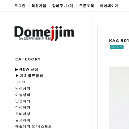
로그인
회원가입
장바구니
(
0
)
주문조회
마이페이지
KAA 9
CATEGORY
▶ NEW 신상
▶ 제2 물류센터
1+1 SET
남성상의
여성상의
남성하의
여성하의
트레이닝
골프웨어
애슬레저|요가|스포츠