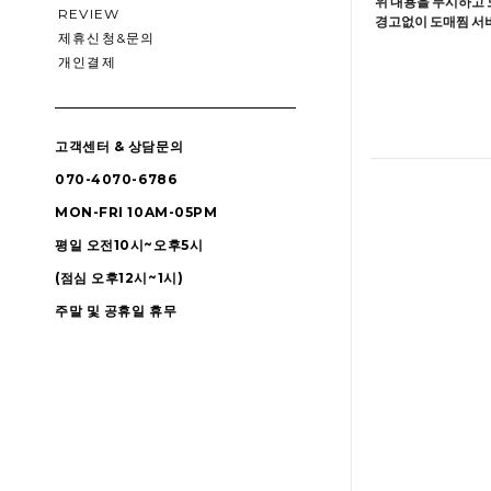
위 내용을 무시하고 
REVIEW
경고없이 도매찜 서비
제휴신청&문의
개인결제
고객센터 & 상담문의
070-4070-6786
MON-FRI 10AM-05PM
평일 오전10시~오후5시
(점심 오후12시~1시)
주말 및 공휴일 휴무