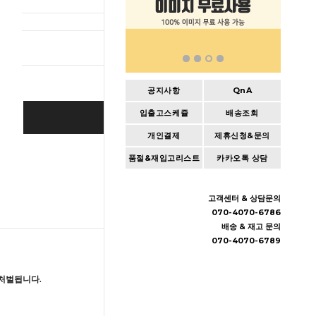
총 상품 
공지사항
QnA
입출고스케쥴
배송조회
BUY IT NOW
개인결제
제휴신청&문의
Cart
|
Wishlist
품절&재입고리스트
카카오톡 상담
고객센터 & 상담문의
070-4070-6786
배송 & 재고 문의
070-4070-6789
처벌됩니다.