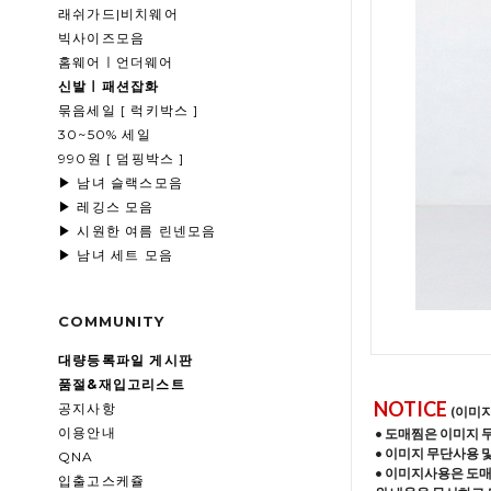
래쉬가드|비치웨어
빅사이즈모음
홈웨어ㅣ언더웨어
신발ㅣ패션잡화
묶음세일 [ 럭키박스 ]
30~50% 세일
990원 [ 덤핑박스 ]
▶ 남녀 슬랙스모음
▶ 레깅스 모음
▶ 시원한 여름 린넨모음
▶ 남녀 세트 모음
COMMUNITY
대량등록파일 게시판
품절&재입고리스트
NOTICE
공지사항
(이미
이용안내
• 도매찜은 이미지 
• 이미지 무단사용 
QNA
• 이미지사용은 도
입출고스케쥴