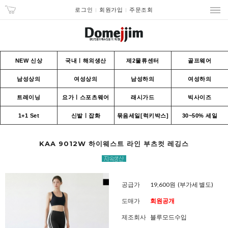
로그인
회원가입
주문조회
NEW 신상
국내ㅣ해외생산
제2물류센터
골프웨어
남성상의
여성상의
남성하의
여성하의
트레이닝
요가ㅣ스포츠웨어
래시가드
빅사이즈
1+1 Set
신발ㅣ잡화
묶음세일[럭키박스]
30~50% 세일
KAA 9012W 하이웨스트 라인 부츠컷 레깅스
공급가
19,600원
(부가세 별도)
도매가
회원공개
제조회사
블루모드수입