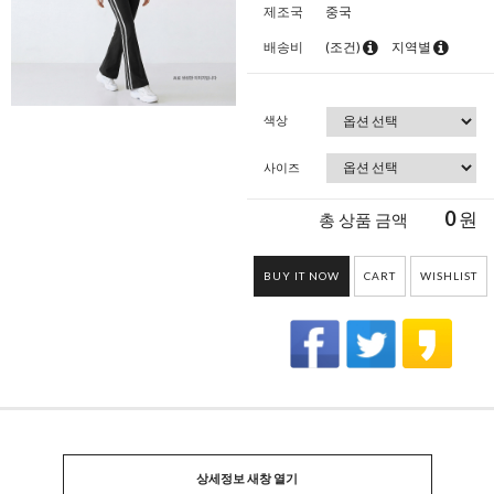
제조국
중국
배송비
(조건)
지역별
색상
사이즈
0
원
총 상품 금액
BUY IT NOW
CART
WISHLIST
상세정보 새창 열기