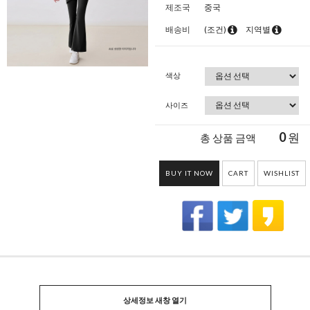
제조국
중국
배송비
(조건)
지역별
색상
사이즈
0
원
총 상품 금액
BUY IT NOW
CART
WISHLIST
상세정보 새창 열기