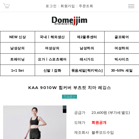
로그인
회원가입
주문조회
NEW 신상
국내ㅣ해외생산
제2물류센터
골프웨어
남성상의
여성상의
남성하의
여성하의
트레이닝
요가ㅣ스포츠웨어
래시가드
빅사이즈
1+1 Set
신발ㅣ잡화
묶음세일[럭키박스]
30~50% 세일
KAA 9010W 힙커버 부츠컷 치마 레깅스
공급가
23,600원
(부가세 별도)
도매가
회원공개
제조회사
블루모드수입